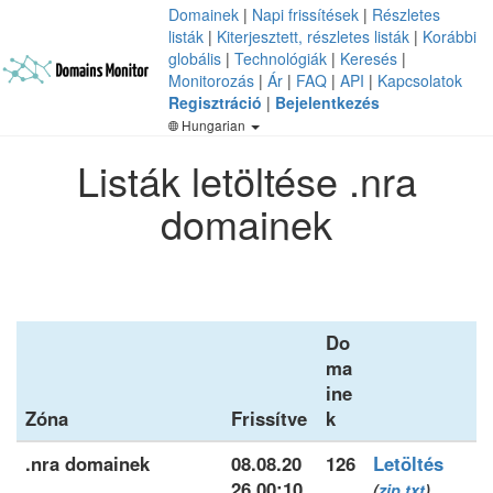
Domainek
|
Napi frissítések
|
Részletes
listák
|
Kiterjesztett, részletes listák
|
Korábbi
globális
|
Technológiák
|
Keresés
|
Monitorozás
|
Ár
|
FAQ
|
API
|
Kapcsolatok
Regisztráció
|
Bejelentkezés
Hungarian
Listák letöltése .nra
domainek
Do
ma
ine
Zóna
Frissítve
k
.nra domainek
08.08.20
126
Letöltés
26 00:10
(
zip
txt
)