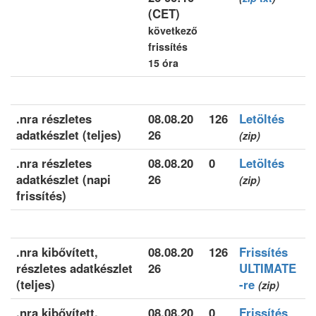
(CET)
következő
frissítés
15 óra
.nra részletes
08.08.20
126
Letöltés
adatkészlet (teljes)
26
(zip)
.nra részletes
08.08.20
0
Letöltés
adatkészlet (napi
26
(zip)
frissítés)
.nra kibővített,
08.08.20
126
Frissítés
részletes adatkészlet
26
ULTIMATE
(teljes)
-re
(zip)
.nra kibővített,
08.08.20
0
Frissítés