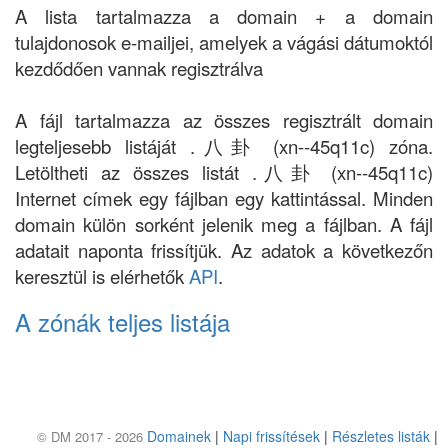
A lista tartalmazza a domain + a domain
tulajdonosok e-mailjei, amelyek a vágási dátumoktól
kezdődően vannak regisztrálva
A fájl tartalmazza az összes regisztrált domain
legteljesebb listáját .八卦 (xn--45q11c) zóna.
Letöltheti az összes listát .八卦 (xn--45q11c)
Internet címek egy fájlban egy kattintással. Minden
domain külön sorként jelenik meg a fájlban. A fájl
adatait naponta frissítjük. Az adatok a következőn
keresztül is elérhetők
API
.
A zónák teljes listája
Domainek
|
Napi frissítések
|
Részletes listák
|
© DM 2017 - 2026