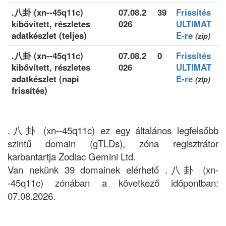
.八卦 (xn--45q11c)
07.08.2
39
Frissítés
kibővített, részletes
026
ULTIMAT
adatkészlet (teljes)
E-re
(zip)
.八卦 (xn--45q11c)
07.08.2
0
Frissítés
kibővített, részletes
026
ULTIMAT
adatkészlet (napi
E-re
(zip)
frissítés)
.八卦 (xn--45q11c) ez egy általános legfelsőbb
szintű domain (gTLDs), zóna regisztrátor
karbantartja Zodiac Gemini Ltd.
Van nekünk 39 domainek elérhető .八卦 (xn-
-45q11c) zónában a következő időpontban:
07.08.2026.