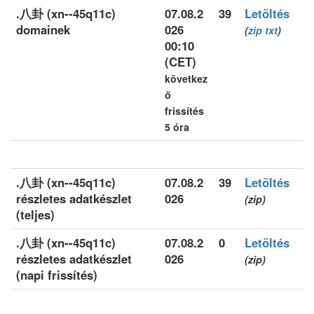
.八卦 (xn--45q11c)
07.08.2
39
Letöltés
domainek
026
(
zip
txt
)
00:10
(CET)
következ
ő
frissítés
5 óra
.八卦 (xn--45q11c)
07.08.2
39
Letöltés
részletes adatkészlet
026
(zip)
(teljes)
.八卦 (xn--45q11c)
07.08.2
0
Letöltés
részletes adatkészlet
026
(zip)
(napi frissítés)