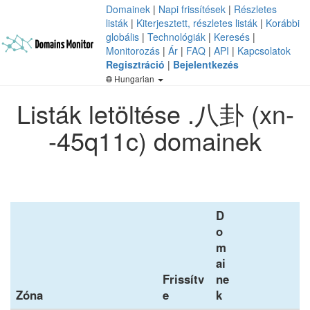
Domainek
|
Napi frissítések
|
Részletes
listák
|
Kiterjesztett, részletes listák
|
Korábbi
globális
|
Technológiák
|
Keresés
|
Monitorozás
|
Ár
|
FAQ
|
API
|
Kapcsolatok
Regisztráció
|
Bejelentkezés
Hungarian
Listák letöltése .八卦 (xn-
-45q11c) domainek
D
o
m
ai
Frissítv
ne
Zóna
e
k