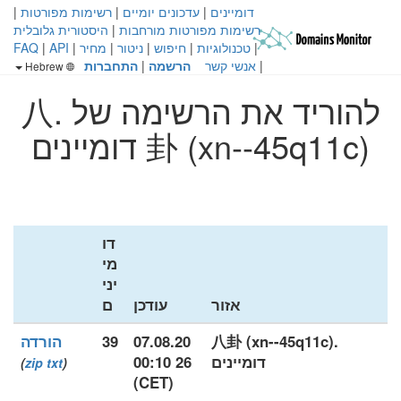
דומיינים
|
עדכונים יומיים
|
רשימות מפורטות
|
רשימות מפורטות מורחבות
|
היסטורית גלובלית
|
טכנולוגיות
|
חיפוש
|
ניטור
|
מחיר
|
API
|
FAQ
|
אנשי קשר
הרשמה
|
התחברות
Hebrew
להוריד את הרשימה של .八
卦 (xn--45q11c) דומיינים
דו
מי
יני
אזור
עודכן
ם
.八卦 (xn--45q11c)
07.08.20
39
הורדה
דומיינים
26 00:10
)
zip
txt
(
(CET)