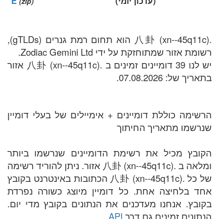
(עדכון יומי)
E
(zip)
.八卦 (xn--45q11c) הוא תחום רמת גנרים (gTLDs),
רשומת אזור שמתוחזקת על ידי Zodiac Gemini Ltd.
יש לנו 39 דומיינים זמינים ב .八卦 (xn--45q11c) אזור
בתאריך של: 07.08.2026.
הרשימה כוללת דומיינים + אימיילים של בעלי דומיין
שנרשמו מתאריך החיתוך
הקובץ מכיל את רשימת הדומיינים שנרשמו ביותר
ומלאה ב .八卦 (xn--45q11c) אזור. ניתן להוריד רשימה
של כל .八卦 (xn--45q11c) הכתובות באינטרנט בקובץ
אחד בלחיצה אחת. כל דומיין מיוצג כשורה נפרדת
בקובץ. אנחנו מעדכנים את הנתונים בקובץ מדי יום.
הנתונים זמינים גם דרך
API
.