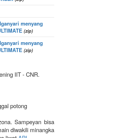
Nganyari menyang
ULTIMATE
(zip)
Nganyari menyang
ULTIMATE
(zip)
ening IIT - CNR.
ggal potong
t zona. Sampeyan bisa
omain diwakili minangka
ya liwat
API
.