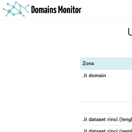
Zona
.it domain
.it dataset rinci (len
.it dataset rinci (pe