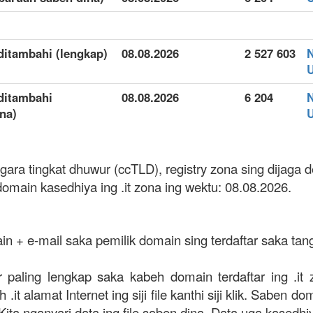
g ditambahi (lengkap)
08.08.2026
2 527 603
 ditambahi
08.08.2026
6 204
na)
gara tingkat dhuwur (ccTLD), registry zona sing dijaga d
omain kasedhiya ing .it zona ing wektu: 08.08.2026.
ain + e-mail saka pemilik domain sing terdaftar saka tan
ar paling lengkap saka kabeh domain terdaftar ing .i
.it alamat Internet ing siji file kanthi siji klik. Saben d
. Kita nganyari data ing file saben dina. Data uga kasedhi