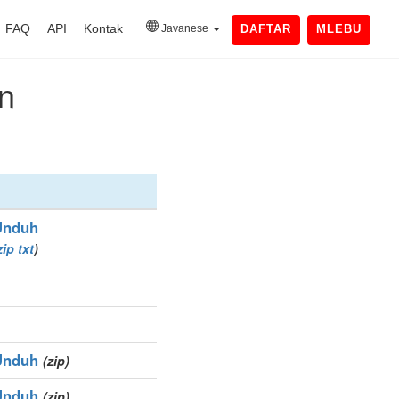
FAQ
API
Kontak
Javanese
DAFTAR
MLEBU
n
Unduh
zip
txt
)
Unduh
(zip)
Unduh
(zip)