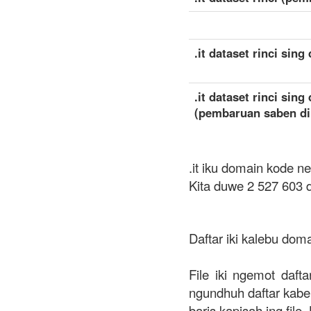
.it dataset rinci sin
.it dataset rinci sing
(pembaruan saben di
.it iku domain kode ne
Kita duwe 2 527 603 d
Daftar iki kalebu dom
File iki ngemot daft
ngundhuh daftar kabeh 
baris kapisah ing file