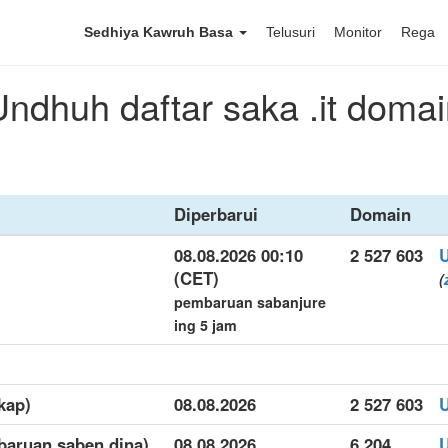
Sedhiya Kawruh Basa
Telusuri
Monitor
Rega
Undhuh daftar saka .it domai
Diperbarui
Domain
08.08.2026 00:10
2 527 603
(CET)
(
pembaruan sabanjure
ing 5 jam
gkap)
08.08.2026
2 527 603
mbaruan saben dina)
08.08.2026
6 204