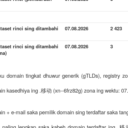
taset rinci sing ditambahi
07.08.2026
2 423
taset rinci sing ditambahi
07.08.2026
3
na)
u domain tingkat dhuwur generik (gTLDs), registry zo
in kasedhiya ing .移动 (xn--6frz82g) zona ing wektu: 07
ain + e-mail saka pemilik domain sing terdaftar saka tan
ar paling lengkap saka kabeh domain terdaftar ing .移