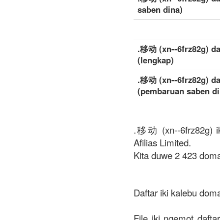
saben dina)
.移动 (xn--6frz82g) da
(lengkap)
.移动 (xn--6frz82g) da
(pembaruan saben di
.移动 (xn--6frz82g) ik
Afilias Limited.
Kita duwe 2 423 doma
Daftar iki kalebu dom
File iki ngemot daft