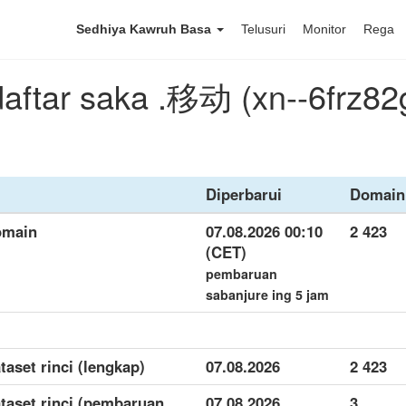
Sedhiya Kawruh Basa
Telusuri
Monitor
Rega
aftar saka .移动 (xn--6frz82
Diperbarui
Domain
omain
07.08.2026 00:10
2 423
(CET)
pembaruan
sabanjure ing 5 jam
aset rinci (lengkap)
07.08.2026
2 423
taset rinci (pembaruan
07.08.2026
3