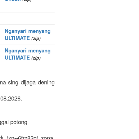
Nganyari menyang
ULTIMATE
(zip)
Nganyari menyang
ULTIMATE
(zip)
na sing dijaga dening
.08.2026.
ggal potong
动 (xn--6frz82g) zona.