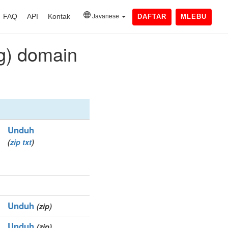
FAQ
API
Kontak
Javanese
DAFTAR
MLEBU
g) domain
Unduh
(
zip
txt
)
Unduh
(zip)
Unduh
(zip)