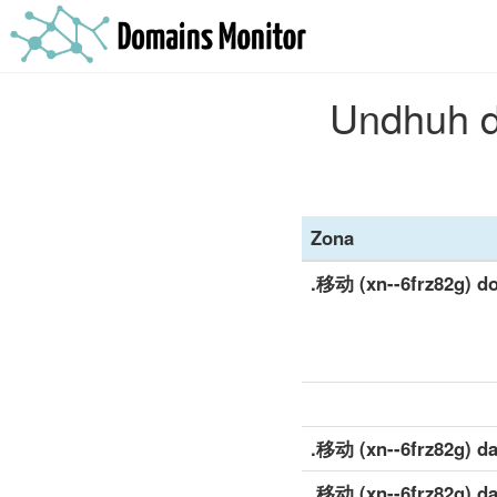
Undhuh d
Zona
.移动 (xn--6frz82g) d
.移动 (xn--6frz82g) dat
.移动 (xn--6frz82g) da