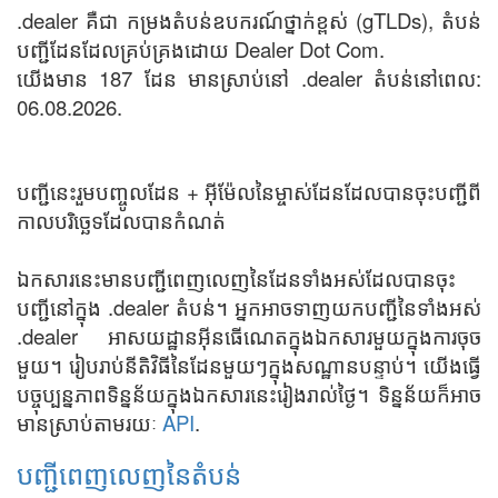
.dealer គឺជា កម្រងតំបន់ឧបករណ៍ថ្នាក់ខ្ពស់ (gTLDs), តំបន់
បញ្ជីដែនដែលគ្រប់គ្រងដោយ Dealer Dot Com.
យើងមាន 187 ដែន មានស្រាប់នៅ .dealer តំបន់នៅពេល:
06.08.2026.
បញ្ជីនេះរួមបញ្ចូលដែន + អ៊ីម៉ែលនៃម្ចាស់ដែនដែលបានចុះបញ្ជីពី
កាលបរិច្ឆេទដែលបានកំណត់
ឯកសារនេះមានបញ្ជីពេញលេញនៃដែនទាំងអស់ដែលបានចុះ
បញ្ជីនៅក្នុង .dealer តំបន់។ អ្នកអាចទាញយកបញ្ជីនៃទាំងអស់
.dealer អាសយដ្ឋានអ៊ីនធើណេតក្នុងឯកសារមួយក្នុងការចុច
មួយ។ រៀបរាប់នីតិវិធីនៃដែនមួយៗក្នុងសណ្ឋានបន្ទាប់។ យើងធ្វើ
បច្ចុប្បន្នភាពទិន្នន័យក្នុងឯកសារនេះរៀងរាល់ថ្ងៃ។ ទិន្នន័យក៏អាច
មានស្រាប់តាមរយៈ
API
.
បញ្ជីពេញលេញនៃតំបន់