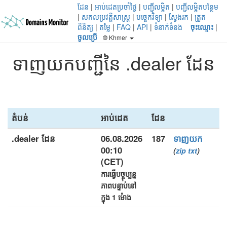
ដែន
|
អាប់ដេតប្រចាំថ្ងៃ
|
បញ្ជីលម្អិត
|
បញ្ជីលម្អិតបន្ថែម
|
សកលប្រវត្តិសាស្ត្រ
|
បច្ចេកវិទ្យា
|
ស្វែងរក
|
ត្រួត
ពិនិត្យ
|
តម្លៃ
|
FAQ
|
API
|
ទំនាក់ទំនង
ចុះឈ្មោះ
|
ចូលប្រើ
Khmer
ទាញយកបញ្ជីនៃ .dealer ដែន
តំបន់
អាប់ដេត
ដែន
.dealer ដែន
06.08.2026
187
ទាញយក
00:10
(
zip
txt
)
(CET)
ការធ្វើបច្ចុប្បន្ន
ភាពបន្ទាប់នៅ
ក្នុង 1 ម៉ោង