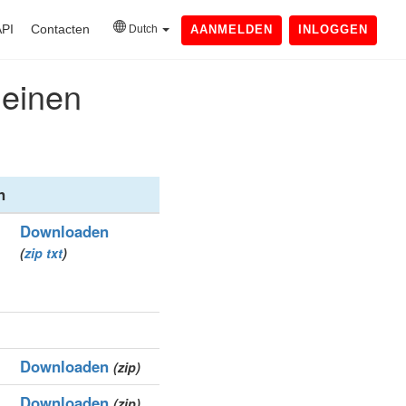
API
Contacten
Dutch
AANMELDEN
INLOGGEN
meinen
n
Downloaden
(
zip
txt
)
Downloaden
(zip)
Downloaden
(zip)