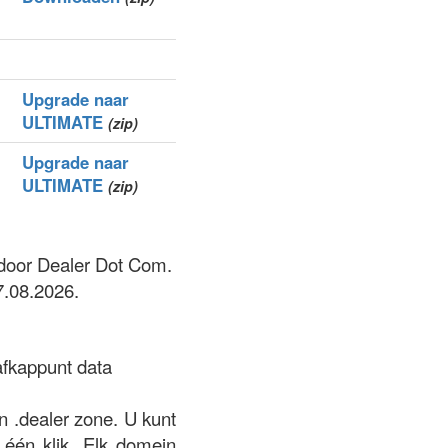
Upgrade naar
ULTIMATE
(zip)
Upgrade naar
ULTIMATE
(zip)
 door Dealer Dot Com.
7.08.2026.
afkappunt data
n .dealer zone. U kunt
 één klik. Elk domein