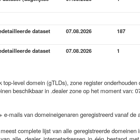
edetailleerde dataset
07.08.2026
187
edetailleerde dataset
07.08.2026
1
ek top-level domein (gTLDs), zone register onderhouden
en beschikbaar in .dealer zone op het moment van: 0
 + e-mails van domeineigenaren geregistreerd vanaf de 
meest complete lijst van alle geregistreerde domeinen i
 van alle .dealer internetadressen in één bestand met