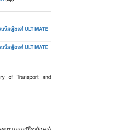
្យប្រសើរឡើងទៅ ULTIMATE
្យប្រសើរឡើងទៅ ULTIMATE
stry of Transport and
ាចទាញយកបញ្ជីនៃទាំងអស់