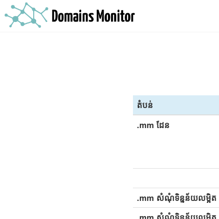
តំបន់
.mm ដែន
.mm សំណុំទិន្នន័យលម្អិត 
.mm សំណុំទិន្នន័យលម្អិត 