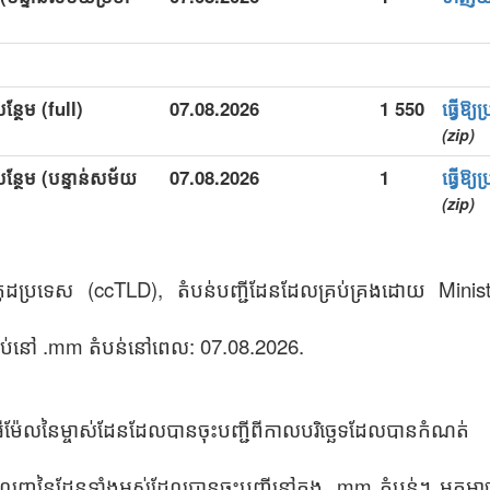
ន្ថែម (full)
07.08.2026
1 550
ធ្វើឱ
(zip)
ន្ថែម (បន្ទាន់សម័យ
07.08.2026
1
ធ្វើឱ
(zip)
ូដប្រទេស (ccTLD), តំបន់បញ្ជីដែនដែលគ្រប់គ្រងដោយ Mini
ប់នៅ .mm តំបន់នៅពេល: 07.08.2026.
 អ៊ីម៉ែលនៃម្ចាស់ដែនដែលបានចុះបញ្ជីពីកាលបរិច្ឆេទដែលបានកំណត់
េញនៃដែនទាំងអស់ដែលបានចុះបញ្ជីនៅក្នុង .mm តំបន់។ អ្នកអ