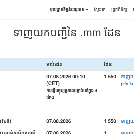
មូលដ្ឋានទិន្នន័យដូមេន
ស្វែងរក
ត្រួតពិនិត្យ
ទាញយកបញ្ជីនៃ .mm ដែន
អាប់ដេត
ដែន
07.08.2026 00:10
1 550
ទាញ
(CET)
(
zip
tx
ការធ្វើបច្ចុប្បន្នភាពបន្ទាប់នៅក្នុង 4
ម៉ោង
(full)
07.08.2026
1 550
ទាញ
(បន្ទាន់សម័យប្រចាំ
07.08.2026
1
ទាញ