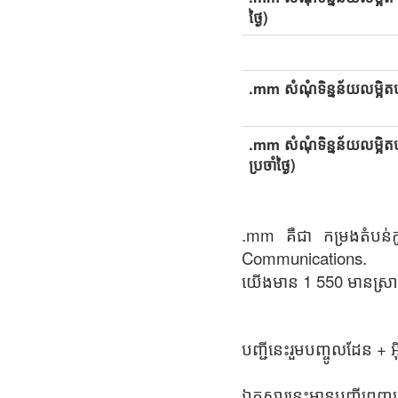
ថ្ងៃ)
.mm សំណុំទិន្នន័យលម្អិតប
.mm សំណុំទិន្នន័យលម្អិតប
ប្រចាំថ្ងៃ)
.mm គឺជា កម្រងតំបន់ក
Communications.
យើងមាន 1 550 មានស្រា
បញ្ជីនេះរួមបញ្ចូលដែន +
ឯកសារនេះមានបញ្ជីពេញល