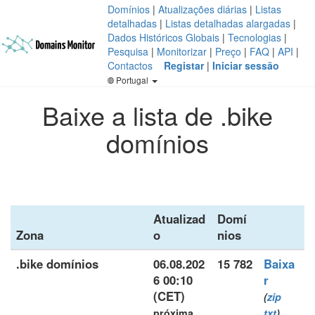
Domínios
|
Atualizações diárias
|
Listas
detalhadas
|
Listas detalhadas alargadas
|
Dados Históricos Globais
|
Tecnologias
|
Pesquisa
|
Monitorizar
|
Preço
|
FAQ
|
API
|
Contactos
Registar
|
Iniciar sessão
Portugal
Baixe a lista de .bike
domínios
Atualizad
Domí
Zona
o
nios
.bike domínios
06.08.202
15 782
Baixa
6 00:10
r
(CET)
(
zip
próxima
txt
)