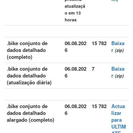
atualizaçã
o em 13
horas
.bike conjunto de
06.08.202
15 782
Baixa
dados detalhado
6
r
(zip)
(completo)
.bike conjunto de
06.08.202
7
Baixa
dados detalhado
6
r
(zip)
(atualização diária)
.bike conjunto de
06.08.202
15 782
Actua
dados detalhado
6
lizar
alargado (completo)
para
ULTIM