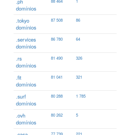
.ph
88 464
1
domínios
.tokyo
87 508
86
domínios
.services
86 780
64
domínios
.rs
81 490
326
domínios
.fit
81 041
321
domínios
.surf
80 288
1 785
domínios
.ovh
80 262
5
domínios
.casa
77 739
221