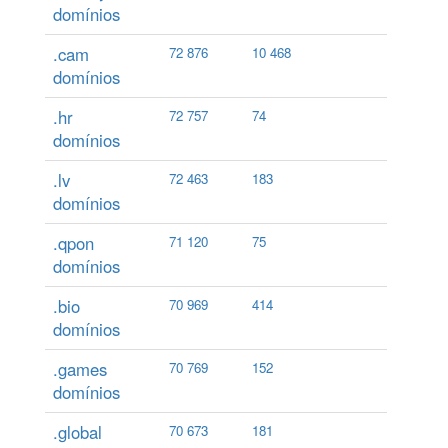
domínios
.cam
72 876
10 468
domínios
.hr
72 757
74
domínios
.lv
72 463
183
domínios
.qpon
71 120
75
domínios
.bio
70 969
414
domínios
.games
70 769
152
domínios
.global
70 673
181