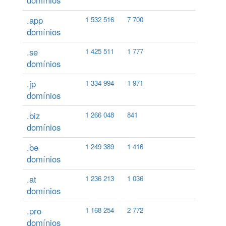
domínios
.app
1 532 516
7 700
domínios
.se
1 425 511
1 777
domínios
.jp
1 334 994
1 971
domínios
.biz
1 266 048
841
domínios
.be
1 249 389
1 416
domínios
.at
1 236 213
1 036
domínios
.pro
1 168 254
2 772
domínios