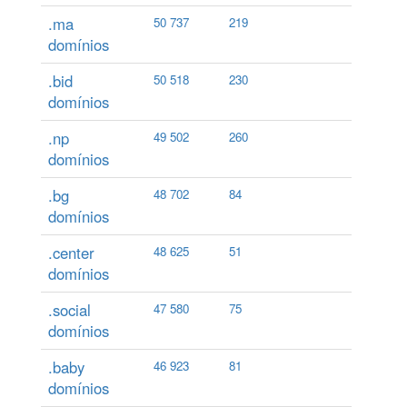
.ma
50 737
219
domínios
.bid
50 518
230
domínios
.np
49 502
260
domínios
.bg
48 702
84
domínios
.center
48 625
51
domínios
.social
47 580
75
domínios
.baby
46 923
81
domínios