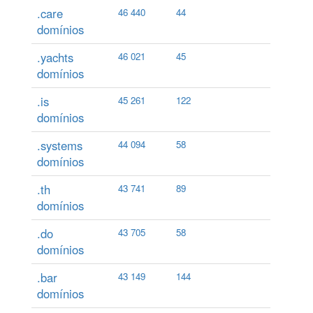
.care
46 440
44
domínios
.yachts
46 021
45
domínios
.is
45 261
122
domínios
.systems
44 094
58
domínios
.th
43 741
89
domínios
.do
43 705
58
domínios
.bar
43 149
144
domínios