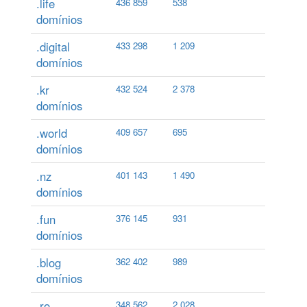
.life
436 859
538
domínios
.digital
433 298
1 209
domínios
.kr
432 524
2 378
domínios
.world
409 657
695
domínios
.nz
401 143
1 490
domínios
.fun
376 145
931
domínios
.blog
362 402
989
domínios
.ro
348 562
2 028