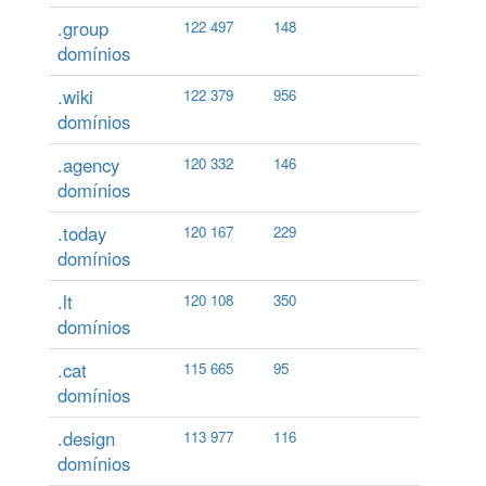
.group
122 497
148
domínios
.wiki
122 379
956
domínios
.agency
120 332
146
domínios
.today
120 167
229
domínios
.lt
120 108
350
domínios
.cat
115 665
95
domínios
.design
113 977
116
domínios