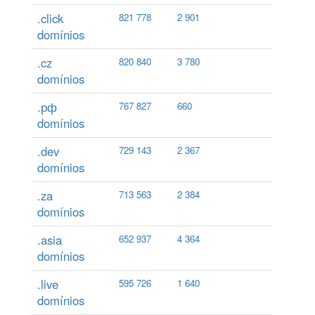
.click
821 778
2 901
domínios
.cz
820 840
3 780
domínios
.рф
767 827
660
domínios
.dev
729 143
2 367
domínios
.za
713 563
2 384
domínios
.asia
652 937
4 364
domínios
.live
595 726
1 640
domínios