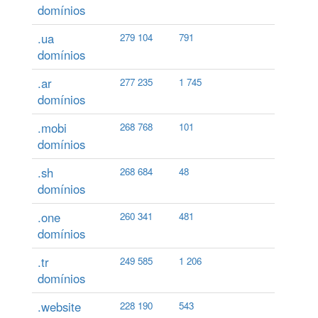
domínios
.ua
279 104
791
domínios
.ar
277 235
1 745
domínios
.mobi
268 768
101
domínios
.sh
268 684
48
domínios
.one
260 341
481
domínios
.tr
249 585
1 206
domínios
.website
228 190
543