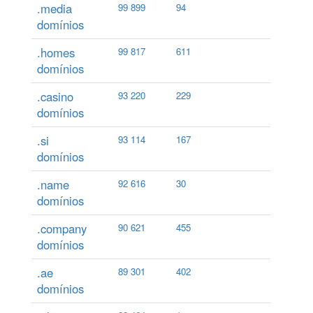
.media
99 899
94
domínios
.homes
99 817
611
domínios
.casino
93 220
229
domínios
.si
93 114
167
domínios
.name
92 616
30
domínios
.company
90 621
455
domínios
.ae
89 301
402
domínios