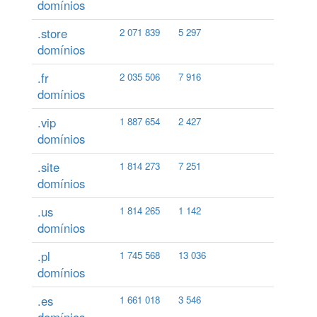
domínios
.store
2 071 839
5 297
domínios
.fr
2 035 506
7 916
domínios
.vip
1 887 654
2 427
domínios
.site
1 814 273
7 251
domínios
.us
1 814 265
1 142
domínios
.pl
1 745 568
13 036
domínios
.es
1 661 018
3 546