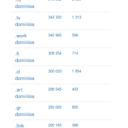
domínios
.tv
343 320
1 313
domínios
.work
340 965
596
domínios
.fi
308 254
714
domínios
.cl
300 033
1 954
domínios
.art
298 545
453
domínios
.gr
292 062
850
domínios
.link
290 183
388