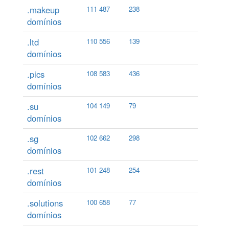
.makeup
111 487
238
domínios
.ltd
110 556
139
domínios
.pics
108 583
436
domínios
.su
104 149
79
domínios
.sg
102 662
298
domínios
.rest
101 248
254
domínios
.solutions
100 658
77
domínios