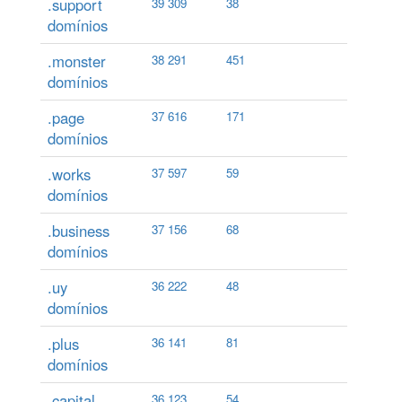
.support
39 309
38
domínios
.monster
38 291
451
domínios
.page
37 616
171
domínios
.works
37 597
59
domínios
.business
37 156
68
domínios
.uy
36 222
48
domínios
.plus
36 141
81
domínios
.capital
36 123
54