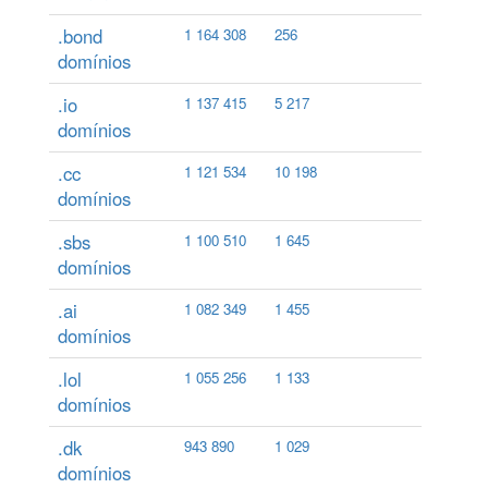
.bond
1 164 308
256
domínios
.io
1 137 415
5 217
domínios
.cc
1 121 534
10 198
domínios
.sbs
1 100 510
1 645
domínios
.ai
1 082 349
1 455
domínios
.lol
1 055 256
1 133
domínios
.dk
943 890
1 029
domínios