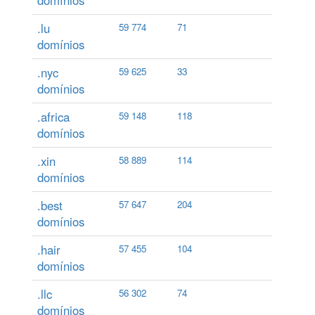
domínios
.lu
59 774
71
domínios
.nyc
59 625
33
domínios
.africa
59 148
118
domínios
.xin
58 889
114
domínios
.best
57 647
204
domínios
.hair
57 455
104
domínios
.llc
56 302
74
domínios