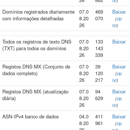
26
882
txt
)
Domínios registrados diariamente
07.0
469
Baixar
com informações detalhadas
8.20
070
(
zip
26
txt
)
Todos os registros de texto DNS
07.0
133
Baixar
(TXT) para todos os domínios
8.20
143
26
339
Registos DNS MX (Conjunto de
07.0
39
Baixar
dados completo)
8.20
120
(
zip
26
217
txt
)
Registos DNS MX (atualização
07.0
94
Baixar
diária)
8.20
629
(
zip
26
txt
)
ASN-IPv4 banco de dados
04.0
411
Baixar
8.20
961
(
zip
26