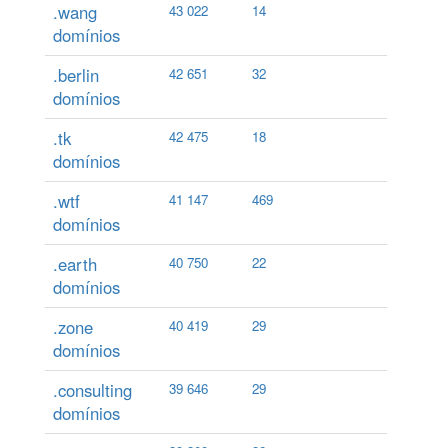
.wang
43 022
14
domínios
.berlin
42 651
32
domínios
.tk
42 475
18
domínios
.wtf
41 147
469
domínios
.earth
40 750
22
domínios
.zone
40 419
29
domínios
.consulting
39 646
29
domínios