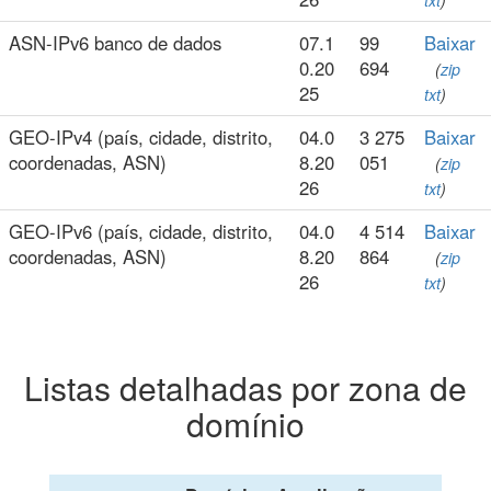
txt
)
ASN-IPv6 banco de dados
07.1
99
Baixar
0.20
694
(
zip
25
txt
)
GEO-IPv4 (país, cidade, distrito,
04.0
3 275
Baixar
coordenadas, ASN)
8.20
051
(
zip
26
txt
)
GEO-IPv6 (país, cidade, distrito,
04.0
4 514
Baixar
coordenadas, ASN)
8.20
864
(
zip
26
txt
)
Listas detalhadas por zona de
domínio