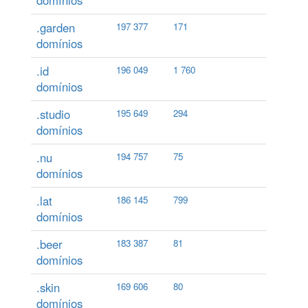
domínios
.garden
197 377
171
domínios
.id
196 049
1 760
domínios
.studio
195 649
294
domínios
.nu
194 757
75
domínios
.lat
186 145
799
domínios
.beer
183 387
81
domínios
.skin
169 606
80
domínios