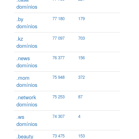
domínios
.by
77 180
179
domínios
.kz
77 097
703
domínios
.news
76 377
156
domínios
.mom
75 948
372
domínios
.network
75 253
87
domínios
.ws
74 307
4
domínios
.beauty
73 475
153