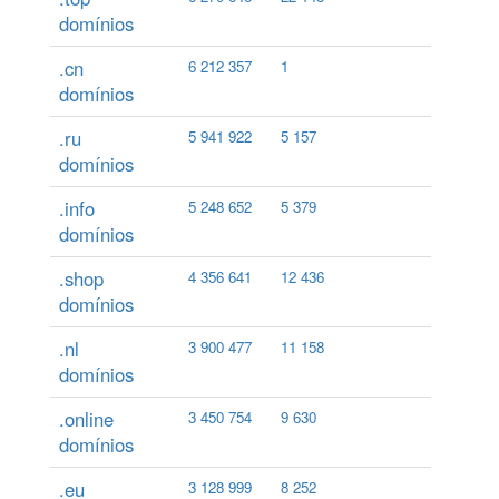
domínios
.cn
6 212 357
1
domínios
.ru
5 941 922
5 157
domínios
.info
5 248 652
5 379
domínios
.shop
4 356 641
12 436
domínios
.nl
3 900 477
11 158
domínios
.online
3 450 754
9 630
domínios
.eu
3 128 999
8 252