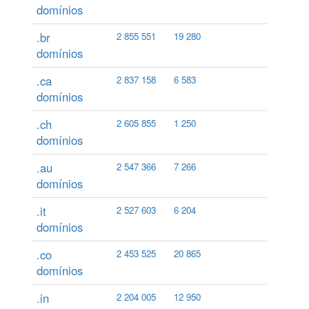
domínios
.br
2 855 551
19 280
domínios
.ca
2 837 158
6 583
domínios
.ch
2 605 855
1 250
domínios
.au
2 547 366
7 266
domínios
.it
2 527 603
6 204
domínios
.co
2 453 525
20 865
domínios
.in
2 204 005
12 950