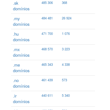
.sk
485 306
368
domínios
.my
484 481
26 924
domínios
.hu
471 700
1 076
domínios
.mx
468 570
3 223
domínios
.me
465 343
4 338
domínios
.no
461 439
573
domínios
.ir
440 611
5 340
domínios