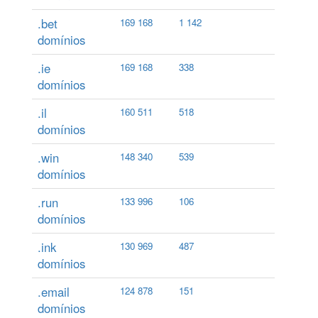
.bet
169 168
1 142
domínios
.ie
169 168
338
domínios
.il
160 511
518
domínios
.win
148 340
539
domínios
.run
133 996
106
domínios
.ink
130 969
487
domínios
.email
124 878
151
domínios