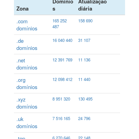
Domínio
Atualização
Zona
s
diária
.com
165 252
158 690
487
domínios
.de
16 040 440
31 107
domínios
.net
12 391 769
11 136
domínios
.org
12 098 412
11 440
domínios
.xyz
8 951 320
130 495
domínios
.uk
7 516 165
24 796
domínios
.top
6 270 646
22 148