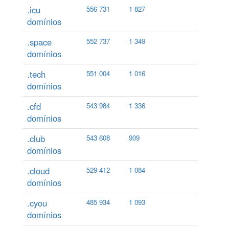
.icu
556 731
1 827
domínios
.space
552 737
1 349
domínios
.tech
551 004
1 016
domínios
.cfd
543 984
1 336
domínios
.club
543 608
909
domínios
.cloud
529 412
1 084
domínios
.cyou
485 934
1 093
domínios