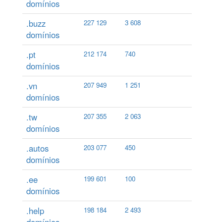
domínios
.buzz
227 129
3 608
domínios
.pt
212 174
740
domínios
.vn
207 949
1 251
domínios
.tw
207 355
2 063
domínios
.autos
203 077
450
domínios
.ee
199 601
100
domínios
.help
198 184
2 493