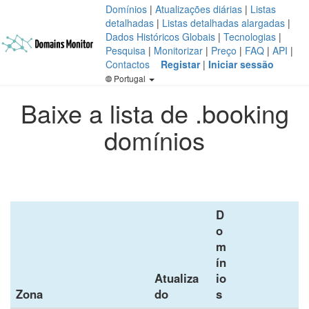
Domínios
|
Atualizações diárias
|
Listas
detalhadas
|
Listas detalhadas alargadas
|
Dados Históricos Globais
|
Tecnologias
|
Pesquisa
|
Monitorizar
|
Preço
|
FAQ
|
API
|
Contactos
Registar
|
Iniciar sessão
Portugal
Baixe a lista de .booking
domínios
D
o
m
ín
Atualiza
io
Zona
do
s