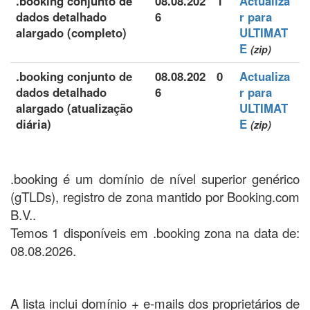
.booking conjunto de
08.08.202
1
Actualiza
dados detalhado
6
r para
alargado (completo)
ULTIMAT
E
(zip)
.booking conjunto de
08.08.202
0
Actualiza
dados detalhado
6
r para
alargado (atualização
ULTIMAT
diária)
E
(zip)
.booking é um domínio de nível superior genérico
(gTLDs), registro de zona mantido por Booking.com
B.V..
Temos 1 disponíveis em .booking zona na data de:
08.08.2026.
A lista inclui domínio + e-mails dos proprietários de