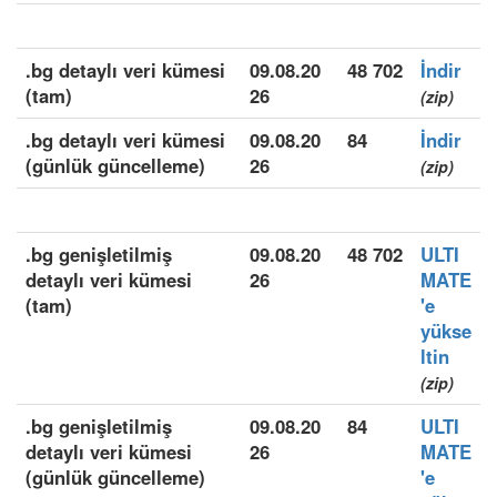
.bg detaylı veri kümesi
09.08.20
48 702
İndir
(tam)
26
(zip)
.bg detaylı veri kümesi
09.08.20
84
İndir
(günlük güncelleme)
26
(zip)
.bg genişletilmiş
09.08.20
48 702
ULTI
detaylı veri kümesi
26
MATE
(tam)
'e
yükse
ltin
(zip)
.bg genişletilmiş
09.08.20
84
ULTI
detaylı veri kümesi
26
MATE
(günlük güncelleme)
'e