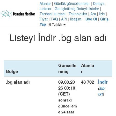
Alanlar
|
Günlük güncellemeler
|
Detaylı
Listeler
|
Genişletilmiş Detaylı listeler
|
Tarihsel küresel
|
Teknolojiler
|
Ara
|
İzle
|
Fiyat
|
FAQ
|
API
|
İletişim
Üye Ol
|
Giriş
Yap
Turkish
Listeyi İndir .bg alan adı
Güncelle
Alanla
Bölge
nmiş
r
.bg alan adı
09.08.20
48 702
İndir
26 00:10
(
zip
(CET)
txt
)
sonraki
güncellem
e 24 saat