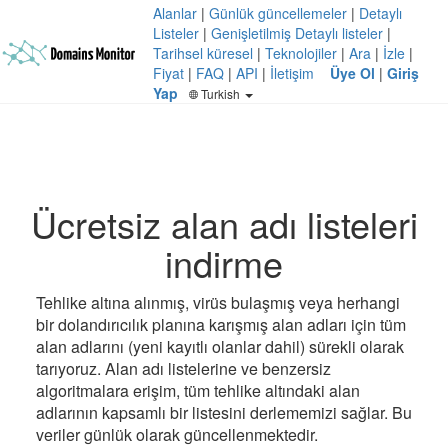
Alanlar
|
Günlük güncellemeler
|
Detaylı
Listeler
|
Genişletilmiş Detaylı listeler
|
Tarihsel küresel
|
Teknolojiler
|
Ara
|
İzle
|
Fiyat
|
FAQ
|
API
|
İletişim
Üye Ol
|
Giriş
Yap
Turkish
Ücretsiz alan adı listeleri
indirme
Tehlike altına alınmış, virüs bulaşmış veya herhangi
bir dolandırıcılık planına karışmış alan adları için tüm
alan adlarını (yeni kayıtlı olanlar dahil) sürekli olarak
tarıyoruz. Alan adı listelerine ve benzersiz
algoritmalara erişim, tüm tehlike altındaki alan
adlarının kapsamlı bir listesini derlememizi sağlar. Bu
veriler günlük olarak güncellenmektedir.