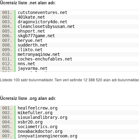
019.
senopro.com
Ücretsiz liste .net alan adı
:
020.
burlington-rotary.com
021.
terwilliger-automotive.com
001.
cutstoneventures.net
022.
harlowmcfly.com
002.
401kate.net
023.
189377.com
003.
dragonvictory4do.net
024.
keyranches.com
004.
cleanclosetsbysusan.net
025.
krezus-group.com
005.
ohsport.net
026.
bendbe.com
006.
skgb777game.net
027.
pamperedhealth.com
007.
beryue.net
028.
ztrans-ai.com
008.
sudderth.net
029.
libertythriftstores.com
009.
clikto.net
030.
howardvfd.com
010.
metronyaqinow.net
031.
decoranero.com
011.
coches-enchufables.net
032.
ashernam.com
012.
nns.net
033.
coastalbreezecreations.com
013.
jayvarma.net
034.
vertshockreview.com
014.
exportal.net
035.
jaipurcoin.com
015.
squarelycreative.net
Listede 100 satır bulunmaktadır. Tam veri setinde 12 388 520 alan adı bulunmakta
036.
coolcatcollectables.com
016.
solstreetwear.net
037.
apziurek.com
017.
ferringfc.net
038.
38pz.com
018.
ehaiteambvip.net
039.
777italiancharms.com
019.
j45489s2jhj26w18.net
Ücretsiz liste .org alan adı
:
040.
enamidourohyoushiki.com
020.
getnailedinkeywest.net
041.
customerquant.com
021.
oworgbexdiofb.net
042.
csgoqz.com
001.
healfeelcrew.org
022.
pexerelgon.net
043.
ffxnetworksolutions.com
002.
mikefuller.org
023.
virginiaopioidtoolkit.net
044.
collectivehardware.com
003.
siouxlandlibrary.org
024.
ripplify.net
045.
knowlesgallery.com
004.
xsbr20.org
025.
bleedingedgecapital.net
046.
dtkconect.com
005.
sociometrics.org
026.
tothmmma.net
047.
officielbeatbydre.com
006.
novabackdoctor.org
027.
ruxa-vild.net
048.
qlsimmigration.com
007.
innovationengineroom.org
028.
smalltips.net