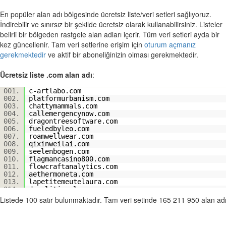
En popüler alan adı bölgesinde ücretsiz liste/veri setleri sağlıyoruz.
İndirebilir ve sınırsız bir şekilde ücretsiz olarak kullanabilirsiniz. Listeler
belirli bir bölgeden rastgele alan adları içerir. Tüm veri setleri ayda bir
kez güncellenir. Tam veri setlerine erişim için
oturum açmanız
gerekmektedir
ve aktif bir aboneliğinizin olması gerekmektedir.
Ücretsiz liste .com alan adı
:
001.
c-artlabo.com
002.
platformurbanism.com
003.
chattymammals.com
004.
callemergencynow.com
005.
dragontreesoftware.com
006.
fueledbyleo.com
007.
roamwellwear.com
008.
qixinweilai.com
009.
seelenbogen.com
010.
flagmancasino800.com
011.
flowcraftanalytics.com
012.
aethermoneta.com
013.
lapetitemeutelaura.com
014.
demolitionplan.com
015.
quarkeventures.com
Listede 100 satır bulunmaktadır. Tam veri setinde 165 211 950 alan a
016.
americanroofingservicesinc.com
017.
alzysshop.com
018.
saltalaw.com