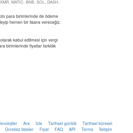
 XMR, MATIC, BNB, SOL, DASH,
ripto para birimlerinde de ödeme
şleyip hemen bir lisans vereceğiz.
olarak kabul edilmesi için vergi
a birimlerinde fiyatlar farklılık
knolojiler
Ara
İzle
Tarihsel günlük
Tarihsel küresel
Ücretsiz listeler
Fiyat
FAQ
API
Terms
İletişim