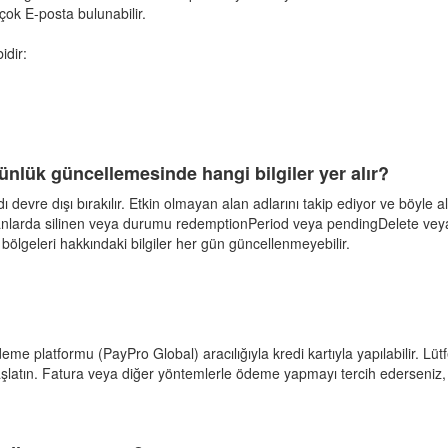
 çok E-posta bulunabilir.
idir:
günlük güncellemesinde hangi bilgiler yer alır?
 devre dışı bırakılır. Etkin olmayan alan adlarını takip ediyor ve böyle al
anlarda silinen veya durumu redemptionPeriod veya pendingDelete veya
dı bölgeleri hakkındaki bilgiler her gün güncellenmeyebilir.
me platformu (PayPro Global) aracılığıyla kredi kartıyla yapılabilir. Lüt
şlatın. Fatura veya diğer yöntemlerle ödeme yapmayı tercih ederseniz,