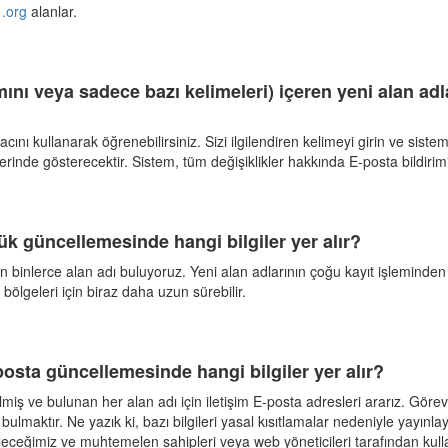
,
.org
alanlar.
ını veya sadece bazı kelimeleri) içeren yeni alan adl
acını kullanarak öğrenebilirsiniz. Sizi ilgilendiren kelimeyi girin ve sist
erinde gösterecektir. Sistem, tüm değişiklikler hakkında E-posta bildirimi
lük güncellemesinde hangi bilgiler yer alır?
 binlerce alan adı buluyoruz. Yeni alan adlarının çoğu kayıt işleminden
 bölgeleri için biraz daha uzun sürebilir.
-posta güncellemesinde hangi bilgiler yer alır?
miş ve bulunan her alan adı için iletişim E-posta adresleri ararız. Görev
ı bulmaktır. Ne yazık ki, bazı bilgileri yasal kısıtlamalar nedeniyle yayı
ceğimiz ve muhtemelen sahipleri veya web yöneticileri tarafından kullan