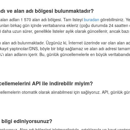
adı ve alan adı bölgesi bulunmaktadır?
 alan adları 1 570 alan adı bölgesi. Tam listeyi
buradan
görebilirsiniz. Y
bunları birkaç gün içinde veritabanına ekleriz (çoğu durumda 24 saatten 
i daha uzun sürer, genellikle listeler aylık olarak güncellenir, ancak bazı
 alan adı bulunmaktadır. Üzgünüz ki, İnternet üzerinde var olan alan a
ayıt yaptırıcılar/DNS, böyle bir bilgi sağlamaz ve alan adı adresi tamamen
'ı alan adlarını içerir. Bu, günlük güncellemelerle en büyük veritaban
cellemelerini API ile indirebilir miyim?
cellemelerin otomatik olarak alınabilmesi için sağlıyoruz. API, günlük gün
l bilgi ediniyorsunuz?
luyoruz. Alan adı bölgeleri işletmecileriyle, ortaklarıyla ve kayıt yaptırıcı