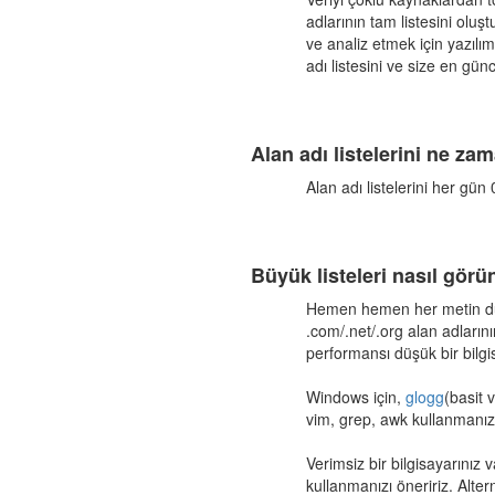
adlarının tam listesini oluşt
ve analiz etmek için yazılı
adı listesini ve size en gün
Alan adı listelerini ne z
Alan adı listelerini her gü
Büyük listeleri nasıl görün
Hemen hemen her metin düze
.com/.net/.org alan adlarının
performansı düşük bir bilgi
Windows için,
glogg
(basit 
vim, grep, awk kullanmanızı
Verimsiz bir bilgisayarınız 
kullanmanızı öneririz. Altern