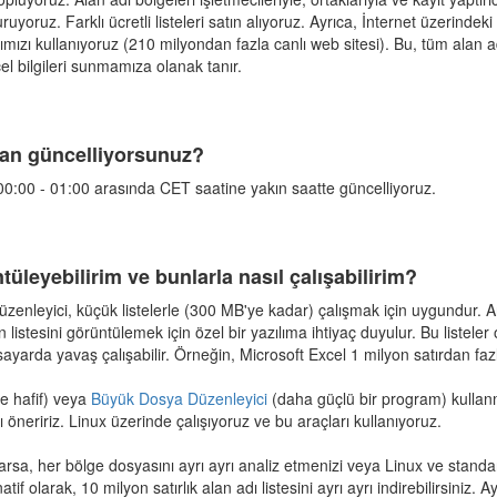
uruyoruz. Farklı ücretli listeleri satın alıyoruz. Ayrıca, İnternet üzerinde
mımızı kullanıyoruz (210 milyondan fazla canlı web sitesi). Bu, tüm alan 
cel bilgileri sunmamıza olanak tanır.
aman güncelliyorsunuz?
n 00:00 - 01:00 arasında CET saatine yakın saatte güncelliyoruz.
tüleyebilirim ve bunlarla nasıl çalışabilirim?
nleyici, küçük listelerle (300 MB'ye kadar) çalışmak için uygundur. An
 listesini görüntülemek için özel bir yazılıma ihtiyaç duyulur. Bu listeler 
sayarda yavaş çalışabilir. Örneğin, Microsoft Excel 1 milyon satırdan fa
ve hafif) veya
Büyük Dosya Düzenleyici
(daha güçlü bir program) kullanm
 öneririz. Linux üzerinde çalışıyoruz ve bu araçları kullanıyoruz.
varsa, her bölge dosyasını ayrı ayrı analiz etmenizi veya Linux ve standar
atif olarak, 10 milyon satırlık alan adı listesini ayrı ayrı indirebilirsiniz.