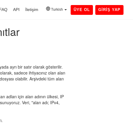
FAQ
API
İletişim
Turkish
ÜYE OL
GIRIŞ YAP
ıtlar
ada ayrı bir satır olarak gösterilir.
 olarak, sadece ihtiyacınız olan alan
dosyası olabilir. Arşivdeki tüm alan
an adları için alan adının ülkesi, IP
 sunuyoruz. Veri, "alan adı; IPv4,
ı.