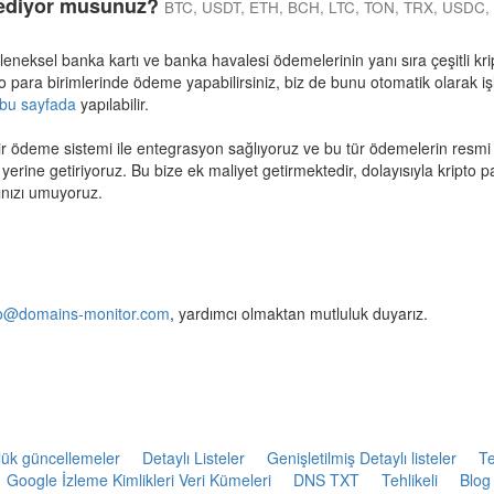
 ediyor musunuz?
BTC, USDT, ETH, BCH, LTC, TON, TRX, USDC,
leneksel banka kartı ve banka havalesi ödemelerinin yanı sıra çeşitli k
pto para birimlerinde ödeme yapabilirsiniz, biz de bunu otomatik olarak i
bu sayfada
yapılabilir.
ir ödeme sistemi ile entegrasyon sağlıyoruz ve bu tür ödemelerin resmi 
i yerine getiriyoruz. Bu bize ek maliyet getirmektedir, dolayısıyla kripto par
ınızı umuyoruz.
fo@domains-monitor.com
, yardımcı olmaktan mutluluk duyarız.
ük güncellemeler
Detaylı Listeler
Genişletilmiş Detaylı listeler
Te
Google İzleme Kimlikleri Veri Kümeleri
DNS TXT
Tehlikeli
Blog