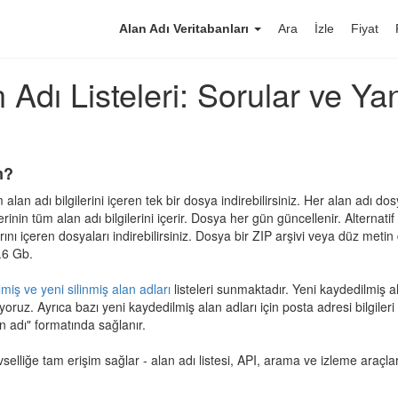
Alan Adı Veritabanları
Ara
İzle
Fiyat
 Adı Listeleri: Sorular ve Yan
m?
 alan adı bilgilerini içeren tek bir dosya indirebilirsiniz. Her alan adı dosy
inin tüm alan adı bilgilerini içerir. Dosya her gün güncellenir. Alternatif
ını içeren dosyaları indirebilirsiniz. Dosya bir ZIP arşivi veya düz metin 
.6 Gb.
miş ve yeni silinmiş alan adları
listeleri sunmaktadır. Yeni kaydedilmiş al
oruz. Ayrıca bazı yeni kaydedilmiş alan adları için posta adresi bilgileri
n adı" formatında sağlanır.
vselliğe tam erişim sağlar - alan adı listesi, API, arama ve izleme araçlar