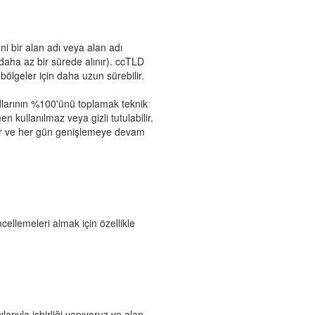
eni bir alan adı veya alan adı
daha az bir sürede alınır). ccTLD
 bölgeler için daha uzun sürebilir.
dlarının %100'ünü toplamak teknik
 kullanılmaz veya gizli tutulabilir.
ıdır ve her gün genişlemeye devam
cellemeleri almak için özellikle
larıyla işbirliği yapıyoruz ve alan