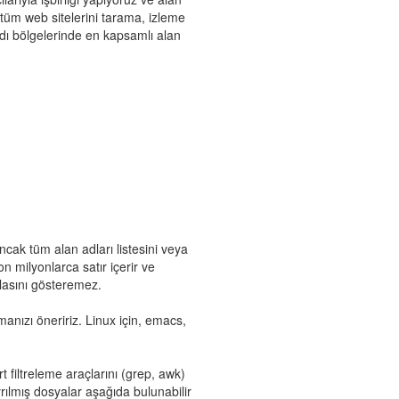
ki tüm web sitelerini tarama, izleme
adı bölgelerinde en kapsamlı alan
cak tüm alan adları listesini veya
on milyonlarca satır içerir ve
zlasını gösteremez.
anızı öneririz. Linux için, emacs,
t filtreleme araçlarını (grep, awk)
 Ayrılmış dosyalar aşağıda bulunabilir