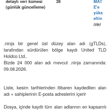
detaylı veri kümesi
26
MAT
(günlük güncelleme)
E'e
yüks
eltin
(zip)
.ninja bir genel üst düzey alan adı (gTLDs),
tarafından sürdürülen bölge kaydı United TLD
Holdco Ltd..
Bizde 24 000 alan adı mevcut .ninja zamanında:
09.08.2026.
Liste, kesim tarihlerinden itibaren kaydedilen alan
adı + sahiplerinin E-posta adreslerini içerir
Dosya, içinde kayıtlı tüm alan adlarının en kapsamlı