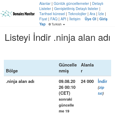
Alanlar
|
Günlük güncellemeler
|
Detaylı
Listeler
|
Genişletilmiş Detaylı listeler
|
Tarihsel küresel
|
Teknolojiler
|
Ara
|
İzle
|
Fiyat
|
FAQ
|
API
|
İletişim
Üye Ol
|
Giriş
Yap
Turkish
Listeyi İndir .ninja alan adı
Güncelle
Alanla
Bölge
nmiş
r
.ninja alan adı
09.08.20
24 000
İndir
26 00:10
(
zip
(CET)
txt
)
sonraki
güncelle
me 19