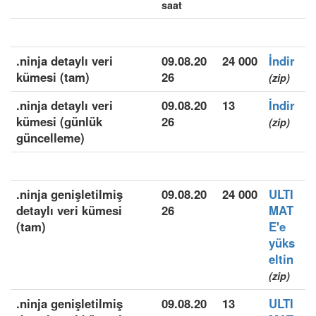
saat
.ninja detaylı veri
09.08.20
24 000
İndir
kümesi (tam)
26
(zip)
.ninja detaylı veri
09.08.20
13
İndir
kümesi (günlük
26
(zip)
güncelleme)
.ninja genişletilmiş
09.08.20
24 000
ULTI
detaylı veri kümesi
26
MAT
(tam)
E'e
yüks
eltin
(zip)
.ninja genişletilmiş
09.08.20
13
ULTI