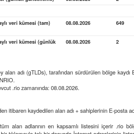
aylı veri kümesi (tam)
08.08.2026
649
taylı veri kümesi (günlük
08.08.2026
2
zey alan adı (gTLDs), tarafından sürdürülen bölge kayd
ANRIO.
vcut .rio zamanında: 08.08.2026.
den itibaren kaydedilen alan adı + sahiplerinin E-posta adr
 tüm alan adlarının en kapsamlı listesini içerir .rio bö
k bir tıklamayla tek bir dosyada İnternet adreslerinin listes