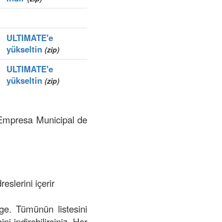
ULTIMATE'e
yükseltin
(zip)
ULTIMATE'e
yükseltin
(zip)
ı Empresa Municipal de
eslerini içerir
lge. Tümünün listesini
ini indirebilirsiniz. Her