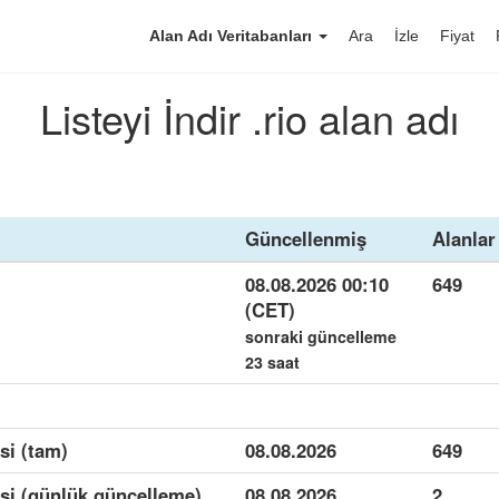
Alan Adı Veritabanları
Ara
İzle
Fiyat
Listeyi İndir .rio alan adı
Güncellenmiş
Alanlar
08.08.2026 00:10
649
(CET)
sonraki güncelleme
23 saat
si (tam)
08.08.2026
649
esi (günlük güncelleme)
08.08.2026
2