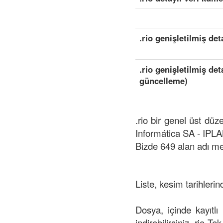
.rio genişletilmiş det
.rio genişletilmiş de
güncelleme)
.rio bir genel üst dü
Informática SA - IPL
Bizde 649 alan adı me
Liste, kesim tarihlerin
Dosya, içinde kayıtlı
indirebilirsiniz .rio Te