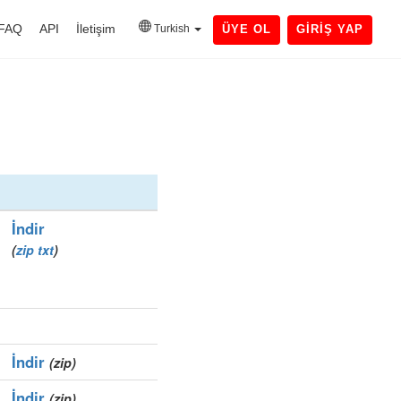
FAQ
API
İletişim
Turkish
ÜYE OL
GIRIŞ YAP
İndir
(
zip
txt
)
İndir
(zip)
İndir
(zip)