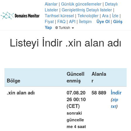
Alanlar
|
Günlük güncellemeler
|
Detaylı
Listeler
|
Genişletilmiş Detaylı listeler
|
Tarihsel küresel
|
Teknolojiler
|
Ara
|
İzle
|
Fiyat
|
FAQ
|
API
|
İletişim
Üye Ol
|
Giriş
Yap
Turkish
Listeyi İndir .xin alan adı
Güncell
Alanla
Bölge
enmiş
r
.xin alan adı
07.08.20
58 889
İndir
26 00:10
(
zip
(CET)
txt
)
sonraki
güncelle
me 4 saat