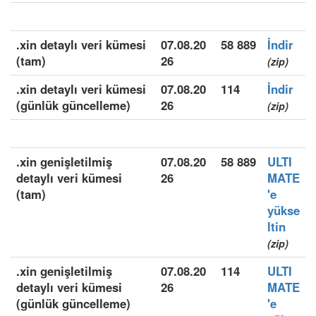
.xin detaylı veri kümesi
07.08.20
58 889
İndir
(tam)
26
(zip)
.xin detaylı veri kümesi
07.08.20
114
İndir
(günlük güncelleme)
26
(zip)
.xin genişletilmiş
07.08.20
58 889
ULTI
detaylı veri kümesi
26
MATE
(tam)
'e
yükse
ltin
(zip)
.xin genişletilmiş
07.08.20
114
ULTI
detaylı veri kümesi
26
MATE
(günlük güncelleme)
'e