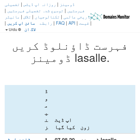
ڈومینز
|
روزانہ اپ ڈیٹس
|
تفصیلی
فہرستیں
|
توسیع شدہ تفصیلی فہرستیں
|
تاریخی عالمی
|
تکنالوجیاں
|
تلاش
|
مانیٹر
|
قیمت
|
API
|
FAQ
|
رابطے
سائن اپ کریں
|
لاگ ان
Urdu
فہرست ڈاؤنلوڈ کریں
.lasalle ڈومینز
ڈ
و
م
ی
اپ ڈیٹ
ن
زون
کیا گیا
ز
.lasalle ڈومینز
07.08.20
1
ڈاؤن لوڈ