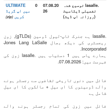
.lasalle توسیع شدہ
07.08.20
0
ULTIMATE
تفصیلی ڈیٹاسیٹ
26
میں اپ گریڈ
(روزانہ اپ ڈیٹ)
کریں
(zip)
.lasalle ہے جنرک ٹاپ-لیول ڈومین (gTLDs), زون
ریجسٹری کی دیکھ بھال Jones Lang LaSalle
Incorporated.
ہمارے پاس ہیں 1 دستیاب ہیں .lasalle زون کی
فہرست میں: 07.08.2026.
فائل میں دنوں تاریخی تقاضوں سے رجسٹر ہونے
والے ڈومینوں کا ای میل + مالکوں کا ای میل
شامل ہے
فائل میں زون کی تمام رجسٹر ہونے والے