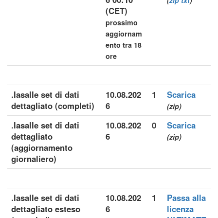
(
zip
txt
)
(CET)
prossimo
aggiornam
ento tra 18
ore
.lasalle set di dati
10.08.202
1
Scarica
dettagliato (completi)
6
(zip)
.lasalle set di dati
10.08.202
0
Scarica
dettagliato
6
(zip)
(aggiornamento
giornaliero)
.lasalle set di dati
10.08.202
1
Passa alla
dettagliato esteso
6
licenza