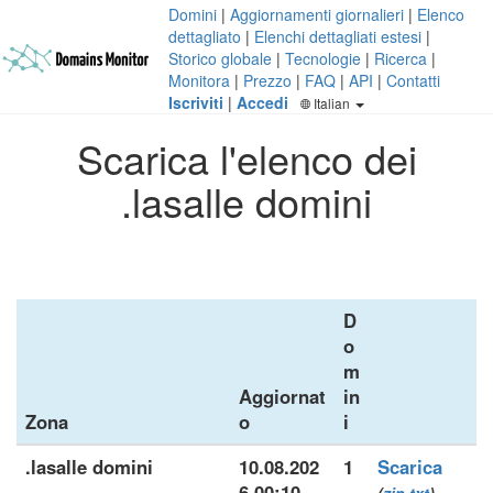
Domini
|
Aggiornamenti giornalieri
|
Elenco
dettagliato
|
Elenchi dettagliati estesi
|
Storico globale
|
Tecnologie
|
Ricerca
|
Monitora
|
Prezzo
|
FAQ
|
API
|
Contatti
Iscriviti
|
Accedi
Italian
Scarica l'elenco dei
.lasalle domini
D
o
m
Aggiornat
in
Zona
o
i
.lasalle domini
10.08.202
1
Scarica
6 00:10