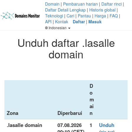
Domain
|
Pembaruan harian
|
Daftar rinci
|
Daftar Detail Lengkap
|
Historis global
|
Teknologi
|
Cari
|
Pantau
|
Harga
|
FAQ
|
API
|
Kontak
Daftar
|
Masuk
Indonesian
Unduh daftar .lasalle
domain
D
o
m
ai
Zona
Diperbarui
n
.lasalle domain
07.08.2026
1
Unduh
00:10 (CET)