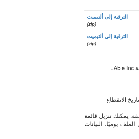
الترقية إلى ألتيميت
(zip)
الترقية إلى ألتيميت
(zip)
ريخ الانقطاع
مة الأكثر اكتمالاً لجميع النطاقات المسجلة في .able المنطقة. يمكنك تنزيل قائمة
 الملف يوميًا. البيانات