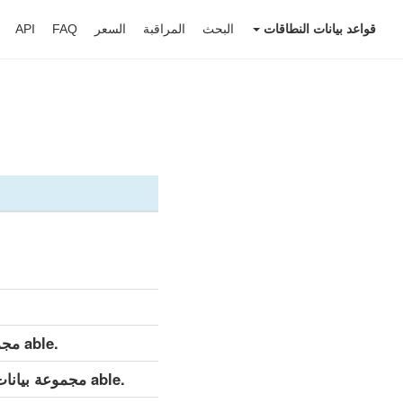
قواعد بيانات النطاقات
البحث
المراقبة
السعر
FAQ
API
.able مجموعة بيانات مفصلة (كامل)
.able مجموعة بيانات مفصلة (التحديث اليومي)