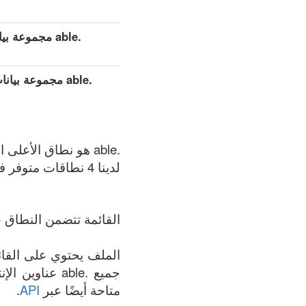
.able مجموعة بيانات مفصلة موسعة (كامل)
.able مجموعة ب
.able هو نطاق الأعلى العام (gTLDs), سجل المنطقة الذي يتم الحفاظ عليه بواسطة Able Inc..
لدينا 4 نطاقات متوفر في .able المنطقة في الوقت الحالي: 08.08.2026.
القائمة تتضمن النطاق +
جميع .able عن
متاحة أيضًا عبر
API
.