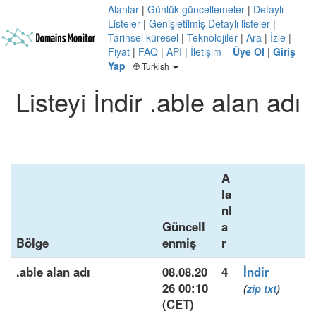
Alanlar
|
Günlük güncellemeler
|
Detaylı
Listeler
|
Genişletilmiş Detaylı listeler
|
Tarihsel küresel
|
Teknolojiler
|
Ara
|
İzle
|
Fiyat
|
FAQ
|
API
|
İletişim
Üye Ol
|
Giriş
Yap
Turkish
Listeyi İndir .able alan adı
A
la
nl
Güncell
a
Bölge
enmiş
r
.able alan adı
08.08.20
4
İndir
26 00:10
(
zip
txt
)
(CET)