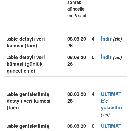
sonraki
güncelle
me 8 saat
.able detaylı veri
08.08.20
4
İndir
(zip)
kümesi (tam)
26
.able detaylı veri
08.08.20
0
İndir
(zip)
kümesi (günlük
26
güncelleme)
.able genişletilmiş
08.08.20
4
ULTIMAT
detaylı veri kümesi
26
E'e
(tam)
yükseltin
(zip)
.able genişletilmiş
08.08.20
0
ULTIMAT