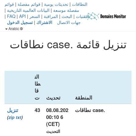
النطاقات
|
تحديثات يومية
|
قوائم مفصلة
|
قوائم
مفصلة موسعة
|
البيانات العالمية التاريخية
|
التقنيات
|
البحث
|
المراقبة
|
السعر
|
API
|
FAQ
|
جهات الاتصال
الاشتراك
|
تسجيل الدخول
Arabic
تنزيل قائمة .case نطاقات
الن
طا
قا
المنطقة
تحديث
ت
.case نطاقات
08.08.202
43
تنزيل
6 00:10
)
zip
txt
(
(CET)
التحديث