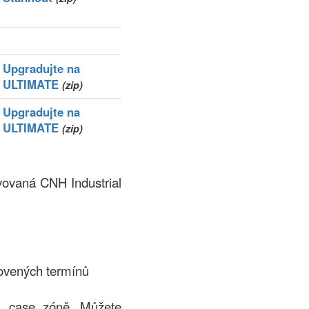
Upgradujte na
ULTIMATE
(zip)
Upgradujte na
ULTIMATE
(zip)
vovaná CNH Industrial
ovených termínů
 .case zóně. Můžete