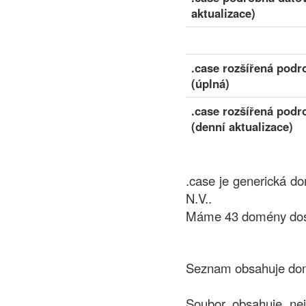
aktualizace)
.case rozšířená podr
(úplná)
.case rozšířená podr
(denní aktualizace)
.case je generická d
N.V..
Máme 43 domény dostu
Seznam obsahuje domé
Soubor obsahuje ne