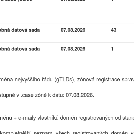
obná datová sada
07.08.2026
43
obná datová sada
07.08.2026
1
oména nejvyššího řádu (gTLDs), zónová registrace spra
pné v .case zóně k datu: 07.08.2026.
nu + e-maily vlastníků domén registrovaných od stan
jkompletnější seznam všech registrovaných domén v