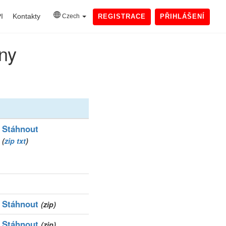
I
Kontakty
Czech
REGISTRACE
PŘIHLÁŠENÍ
ny
Stáhnout
(
zip
txt
)
Stáhnout
(zip)
Stáhnout
(zip)