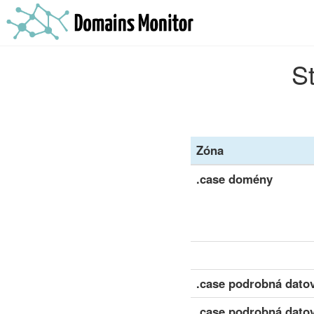
S
Zóna
.case domény
.case podrobná datov
.case podrobná datov