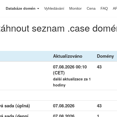
Databáze domén
Vyhledávání
Monitor
Cena
FAQ
AP
táhnout seznam .case domé
Aktualizováno
Domény
07.08.2026 00:10
43
(CET)
další aktualizace za 1
hodiny
á sada (úplná)
07.08.2026
43
á sada (denní
07.08.2026
1