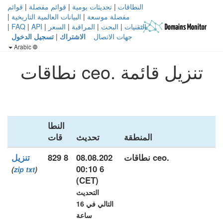
النطاقات
|
تحديثات يومية
|
قوائم مفصلة
|
قوائم
مفصلة موسعة
|
البيانات العالمية التاريخية
|
التقنيات
|
البحث
|
المراقبة
|
السعر
|
API
|
FAQ
|
جهات الاتصال
الاشتراك
|
تسجيل الدخول
Arabic
تنزيل قائمة .ceo نطاقات
النطا
المنطقة
تحديث
قات
.ceo نطاقات
08.08.202
8 829
تنزيل
6 00:10
)
zip
txt
(
(CET)
التحديث
التالي في 16
ساعة