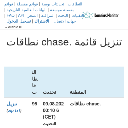
النطاقات
|
تحديثات يومية
|
قوائم مفصلة
|
قوائم
مفصلة موسعة
|
البيانات العالمية التاريخية
|
التقنيات
|
البحث
|
المراقبة
|
السعر
|
API
|
FAQ
|
جهات الاتصال
الاشتراك
|
تسجيل الدخول
Arabic
تنزيل قائمة .chase نطاقات
الن
طا
قا
المنطقة
تحديث
ت
.chase نطاقات
09.08.202
95
تنزيل
6 00:10
)
zip
txt
(
(CET)
التحديث