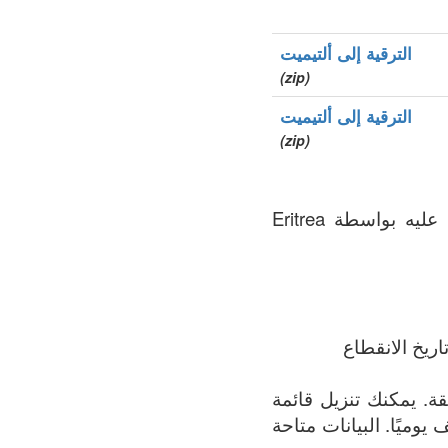
الترقية إلى ألتيميت
(zip)
الترقية إلى ألتيميت
(zip)
.er هو نطاق الأعلى الخاص بالدولة (ccTLD), سجل المنطقة الذي يتم الحفاظ عليه بواسطة Eritrea
ريخ الانقطاع
ة الأكثر اكتمالاً لجميع النطاقات المسجلة في .er المنطقة. يمكنك تنزيل قائمة
 يوميًا. البيانات متاحة