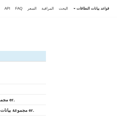
قواعد بيانات النطاقات
البحث
المراقبة
السعر
FAQ
API
.er مجموعة بيانات مفصلة (كامل)
.er مجموعة بيانات مفصلة (التحديث اليومي)