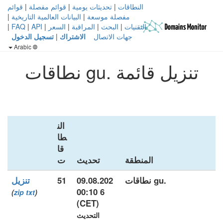
النطاقات
|
تحديثات يومية
|
قوائم مفصلة
|
قوائم
مفصلة موسعة
|
البيانات العالمية التاريخية
|
التقنيات
|
البحث
|
المراقبة
|
السعر
|
API
|
FAQ
|
جهات الاتصال
الاشتراك
|
تسجيل الدخول
Arabic
تنزيل قائمة .gu نطاقات
الن
طا
قا
المنطقة
تحديث
ت
.gu نطاقات
09.08.202
51
تنزيل
6 00:10
)
zip
txt
(
(CET)
التحديث