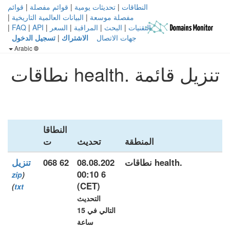
النطاقات
|
تحديثات يومية
|
قوائم مفصلة
|
قوائم
مفصلة موسعة
|
البيانات العالمية التاريخية
|
التقنيات
|
البحث
|
المراقبة
|
السعر
|
API
|
FAQ
|
جهات الاتصال
الاشتراك
|
تسجيل الدخول
Arabic
تنزيل قائمة .health نطاقات
النطاقا
المنطقة
تحديث
ت
.health نطاقات
08.08.202
62 068
تنزيل
6 00:10
zip
(
(CET)
)
txt
التحديث
التالي في 15
ساعة