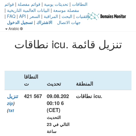
النطاقات
|
تحديثات يومية
|
قوائم مفصلة
|
قوائم
مفصلة موسعة
|
البيانات العالمية التاريخية
|
التقنيات
|
البحث
|
المراقبة
|
السعر
|
API
|
FAQ
|
جهات الاتصال
الاشتراك
|
تسجيل الدخول
Arabic
تنزيل قائمة .icu نطاقات
النطاقا
المنطقة
تحديث
ت
.icu نطاقات
09.08.202
567 421
تنزيل
6 00:10
zip
(
(CET)
)
txt
التحديث
التالي في 23
ساعة