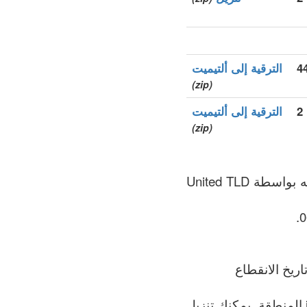
الترقية إلى ألتيميت
(zip)
2
الترقية إلى ألتيميت
(zip)
.immobilien هو نطاق الأعلى العام (gTLDs), سجل المنطقة الذي يتم الحفاظ عليه بواسطة United TLD
ريخ الانقطاع
الملف يحتوي على القائمة الأكثر اكتمالاً لجميع النطاقات المسجلة في .immobilien المنطقة. يمكنك تنزيل