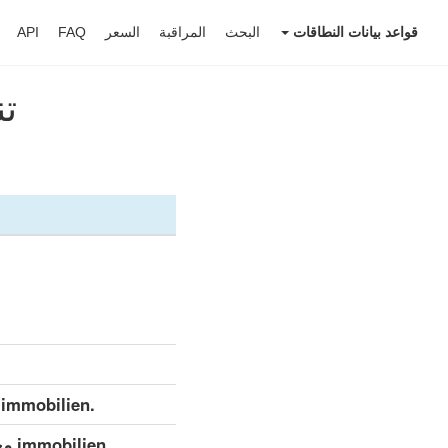
قواعد بيانات النطاقات
البحث
المراقبة
السعر
FAQ
API
تنز
.immobilien مجموعة بيانات مفصلة (كامل)
.en