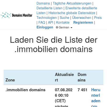
Domains
|
Tägliche Aktualisierungen
|
Detaillierte Listen
|
Erweiterte detaillierte
Listen
|
Historische globale Datensätze
|
Technologien
|
Suche
|
Überwachen
|
Preis
|
FAQ
|
API
|
Kontakte
Registrieren
|
Einloggen
German
Laden Sie die Liste der
.immobilien domains
Aktualisie
Dom
Zone
rt
ains
.immobilien domains
07.08.202
7 451
Heru
6 00:10
nterl
(CET)
aden
nächste
(
zip