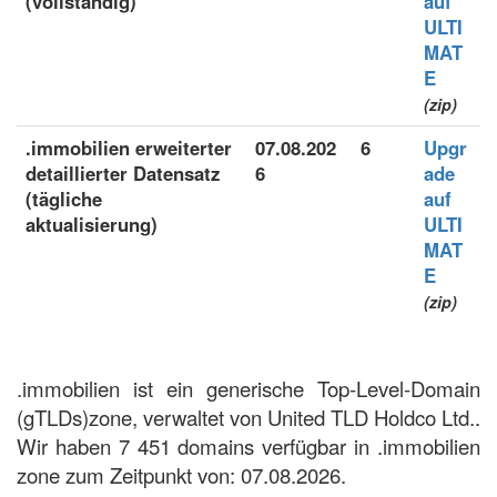
(vollständig)
auf
ULTI
MAT
E
(zip)
.immobilien erweiterter
07.08.202
6
Upgr
detaillierter Datensatz
6
ade
(tägliche
auf
aktualisierung)
ULTI
MAT
E
(zip)
.immobilien ist ein generische Top-Level-Domain
(gTLDs)zone, verwaltet von United TLD Holdco Ltd..
Wir haben 7 451 domains verfügbar in .immobilien
zone zum Zeitpunkt von: 07.08.2026.