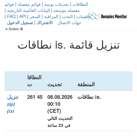
النطاقات
|
تحديثات يومية
|
قوائم مفصلة
|
قوائم
مفصلة موسعة
|
البيانات العالمية التاريخية
|
التقنيات
|
البحث
|
المراقبة
|
السعر
|
API
|
FAQ
|
جهات الاتصال
الاشتراك
|
تسجيل الدخول
Arabic
تنزيل قائمة .is نطاقات
النطاقا
المنطقة
تحديث
ت
.is نطاقات
08.08.2026
45 261
تنزيل
00:10
zip
(
(CET)
)
txt
التحديث التالي
في 23 ساعة