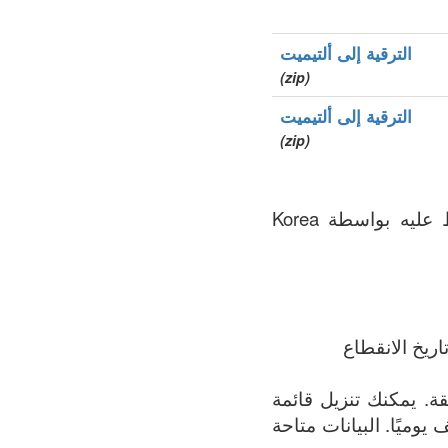
الترقية إلى ألتيميت
(zip)
الترقية إلى ألتيميت
(zip)
.kr هو نطاق الأعلى الخاص بالدولة (ccTLD), سجل المنطقة الذي يتم الحفاظ عليه بواسطة Korea
ريخ الانقطاع
ة الأكثر اكتمالاً لجميع النطاقات المسجلة في .kr المنطقة. يمكنك تنزيل قائمة
 يوميًا. البيانات متاحة