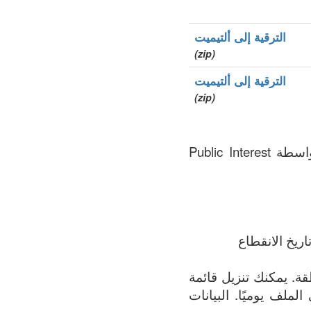
الترقية إلى ألتيميت
(zip)
الترقية إلى ألتيميت
(zip)
.ngo هو نطاق الأعلى العام (gTLDs), سجل المنطقة الذي يتم الحفاظ عليه بواسطة Public Interest
ريخ الانقطاع
مة الأكثر اكتمالاً لجميع النطاقات المسجلة في .ngo المنطقة. يمكنك تنزيل قائمة
 الملف يوميًا. البيانات