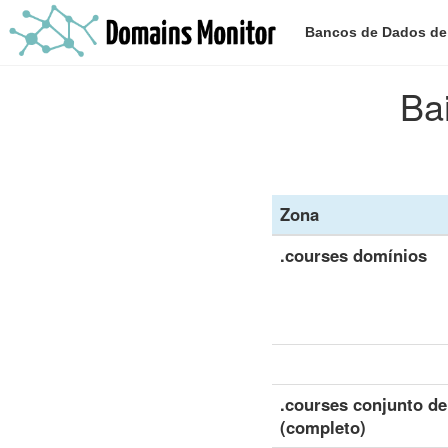
Bancos de Dados d
Bai
Zona
.courses domínios
.courses conjunto d
(completo)