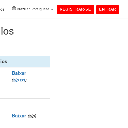
tos
Brazilian Portuguese
REGISTRAR-SE
ENTRAR
nios
ios
Baixar
(
zip
txt
)
Baixar
(zip)