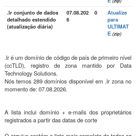
E
(zip)
.lr conjunto de dados
07.08.202
0
Atualize
detalhado estendido
6
para
(atualização diária)
ULTIMAT
E
(zip)
.lr é um domínio de código de país de primeiro nível
(ccTLD), registro de zona mantido por Data
Technology Solutions.
Nós temos 289 domínios disponível em .lr zona no
momento de: 07.08.2026.
A lista inclui domínio + e-mails dos proprietários
registrados a partir das datas de corte
O arquivo contém a lista mais completa de todos os