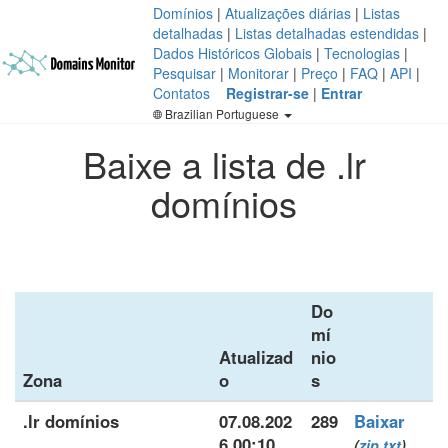
Domínios
|
Atualizações diárias
|
Listas
detalhadas
|
Listas detalhadas estendidas
|
Dados Históricos Globais
|
Tecnologias
|
Pesquisar
|
Monitorar
|
Preço
|
FAQ
|
API
|
Contatos
Registrar-se
|
Entrar
Brazilian Portuguese
Baixe a lista de .lr
domínios
Do
mí
Atualizad
nio
Zona
o
s
.lr domínios
07.08.202
289
Baixar
6 00:10
(
zip
txt
)