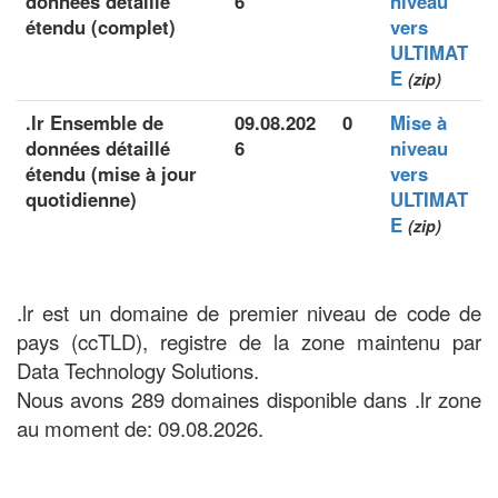
données détaillé
6
niveau
étendu (complet)
vers
ULTIMAT
E
(zip)
.lr Ensemble de
09.08.202
0
Mise à
données détaillé
6
niveau
étendu (mise à jour
vers
quotidienne)
ULTIMAT
E
(zip)
.lr est un domaine de premier niveau de code de
pays (ccTLD), registre de la zone maintenu par
Data Technology Solutions.
Nous avons 289 domaines disponible dans .lr zone
au moment de: 09.08.2026.