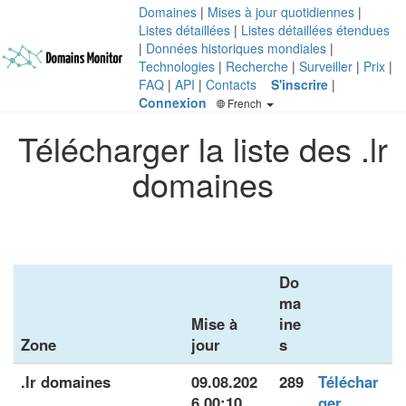
Domaines
|
Mises à jour quotidiennes
|
Listes détaillées
|
Listes détaillées étendues
|
Données historiques mondiales
|
Technologies
|
Recherche
|
Surveiller
|
Prix
|
FAQ
|
API
|
Contacts
S'inscrire
|
Connexion
French
Télécharger la liste des .lr
domaines
Do
ma
Mise à
ine
Zone
jour
s
.lr domaines
09.08.202
289
Téléchar
6 00:10
ger