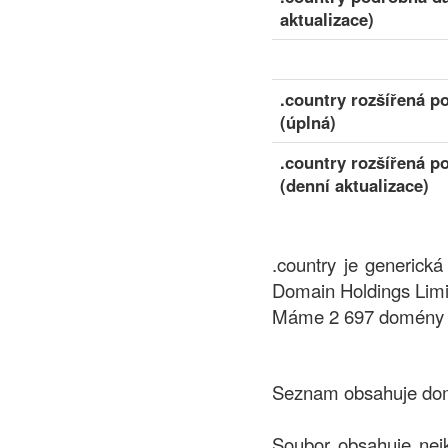
aktualizace)
.country rozšířená p
(úplná)
.country rozšířená p
(denní aktualizace)
.country je generick
Domain Holdings Limi
Máme 2 697 domény do
Seznam obsahuje domé
Soubor obsahuje nej