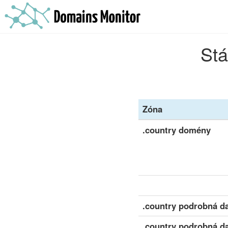
Stá
Zóna
.country domény
.country podrobná da
.country podrobná da