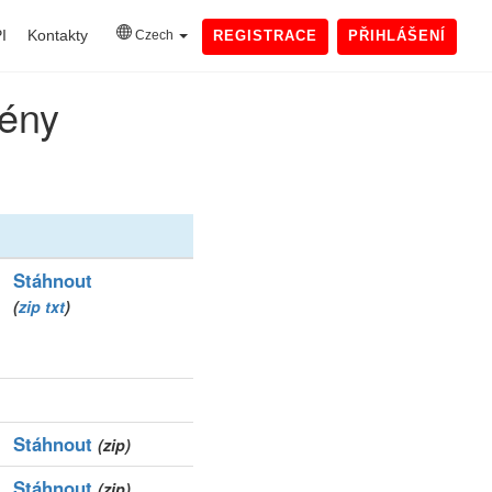
I
Kontakty
Czech
REGISTRACE
PŘIHLÁŠENÍ
mény
Stáhnout
(
zip
txt
)
Stáhnout
(zip)
Stáhnout
(zip)