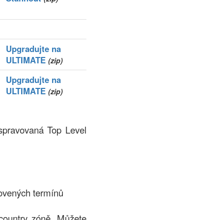
Upgradujte na
ULTIMATE
(zip)
Upgradujte na
ULTIMATE
(zip)
 spravovaná Top Level
ovených termínů
country zóně. Můžete