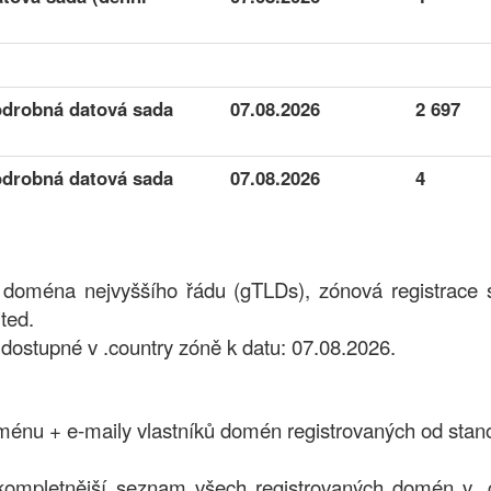
odrobná datová sada
07.08.2026
2 697
odrobná datová sada
07.08.2026
4
á doména nejvyššího řádu (gTLDs), zónová registrace
ted.
stupné v .country zóně k datu: 07.08.2026.
nu + e-maily vlastníků domén registrovaných od stan
kompletnější seznam všech registrovaných domén v .