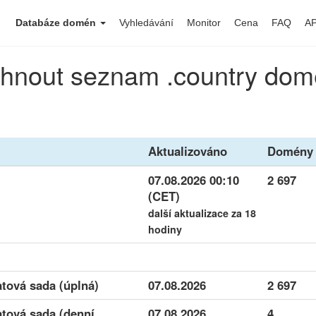
Databáze domén
Vyhledávání
Monitor
Cena
FAQ
AP
hnout seznam .country do
Aktualizováno
Domény
07.08.2026 00:10
2 697
(CET)
další aktualizace za 18
hodiny
tová sada (úplná)
07.08.2026
2 697
tová sada (denní
07.08.2026
4