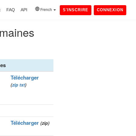
x
FAQ
API
French
S'INSCRIRE
CONNEXION
domaines
es
Télécharger
(
zip
txt
)
Télécharger
(zip)