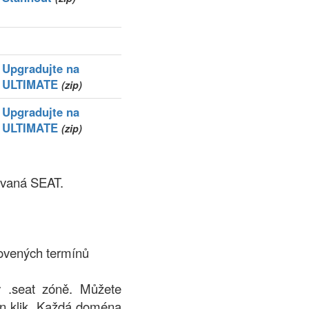
Upgradujte na
ULTIMATE
(zip)
Upgradujte na
ULTIMATE
(zip)
ovaná SEAT.
ovených termínů
 .seat zóně. Můžete
en klik. Každá doména