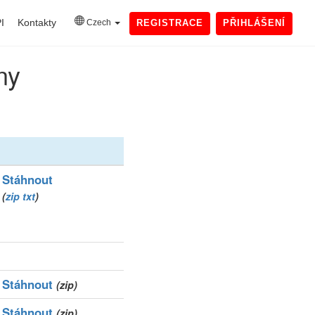
I
Kontakty
Czech
REGISTRACE
PŘIHLÁŠENÍ
ny
Stáhnout
(
zip
txt
)
Stáhnout
(zip)
Stáhnout
(zip)