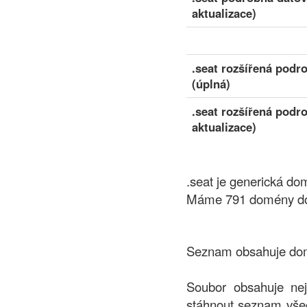
aktualizace)
.seat rozšířená podr
(úplná)
.seat rozšířená podr
aktualizace)
.seat je generická d
Máme 791 domény dost
Seznam obsahuje domé
Soubor obsahuje ne
stáhnout seznam všec