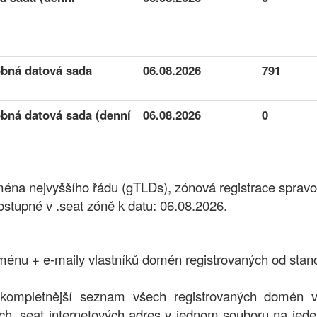
obná datová sada
06.08.2026
791
obná datová sada (denní
06.08.2026
0
oména nejvyššího řádu (gTLDs), zónová registrace sprav
upné v .seat zóně k datu: 06.08.2026.
nu + e-maily vlastníků domén registrovaných od stan
jkompletnější seznam všech registrovaných domén v
h .seat internetových adres v jednom souboru na jed