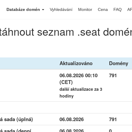
Databáze domén
Vyhledávání
Monitor
Cena
FAQ
AP
táhnout seznam .seat domé
Aktualizováno
Domény
06.08.2026 00:10
791
(CET)
další aktualizace za 3
hodiny
á sada (úplná)
06.08.2026
791
á sada (denní
06.08.2026
0