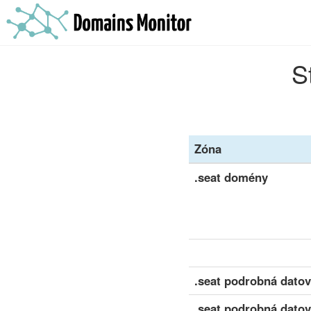
S
Zóna
.seat domény
.seat podrobná datov
.seat podrobná datov