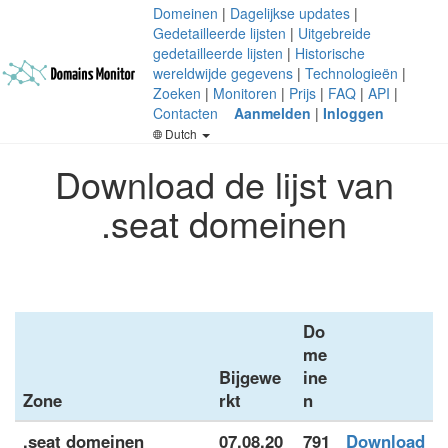
Domeinen
|
Dagelijkse updates
|
Gedetailleerde lijsten
|
Uitgebreide
gedetailleerde lijsten
|
Historische
wereldwijde gegevens
|
Technologieën
|
Zoeken
|
Monitoren
|
Prijs
|
FAQ
|
API
|
Contacten
Aanmelden
|
Inloggen
Dutch
Download de lijst van
.seat domeinen
Do
me
Bijgewe
ine
Zone
rkt
n
.seat domeinen
07.08.20
791
Download