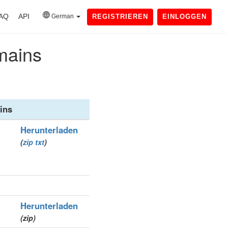
AQ
API
German
REGISTRIEREN
EINLOGGEN
mains
ins
Herunterladen
(
zip
txt
)
Herunterladen
(zip)