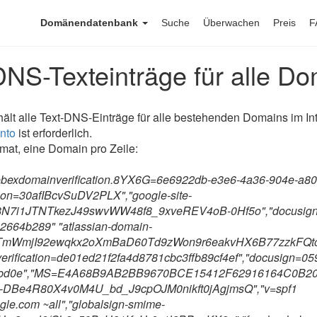
Domänendatenbank
Suche
Überwachen
Preis
F
DNS-Texteinträge für alle D
ält alle Text-DNS-Einträge für alle bestehenden Domains im In
nto
ist erforderlich.
mat, eine Domain pro Zeile:
ebexdomainverification.8YX6G=6e6922db-e3e6-4a36-904e-a80
tion=30afIBcvSuDV2PLX","google-site-
wD8N7i1JTNTkezJ49swvWW48f8_9xveREV4oB-0Hf5o","docusig
2664b289" "atlassian-domain-
5YjTmWmjI92ewqkx2oXmBaD60Td9zWon9r6eakvHX6B77zzkFQto
verification=de01ed21f2fa4d8781cbc3ffb89cf4ef","docusign=0
bd0e","MS=E4A68B9AB2BB9670BCE15412F62916164C0B20BB"
V9-DBe4R80X4v0M4U_bd_J9cpOJM0nikft0jAgjmsQ","v=spf1
gle.com ~all","globalsign-smime-