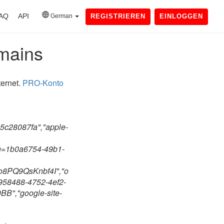
AQ
API
German
REGISTRIEREN
EINLOGGEN
omains
ternet.
PRO-Konto
5c28087fa","apple-
n=1b0a6754-49b1-
8PQ9QsKnbf4I","o
5958488-4752-4ef2-
,"google-site-