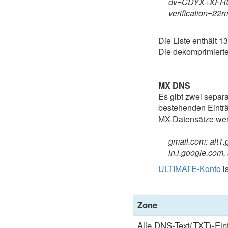
dv=CDYX+XFHUw
verification=2
Die Liste enthält 1
Die dekomprimierte 
MX DNS
Es gibt zwei separ
bestehenden Einträg
MX-Datensätze werd
gmail.com: alt1.
in.l.google.com,
ULTIMATE-Konto
is
Zone
Alle DNS-Text(TXT)-Eint