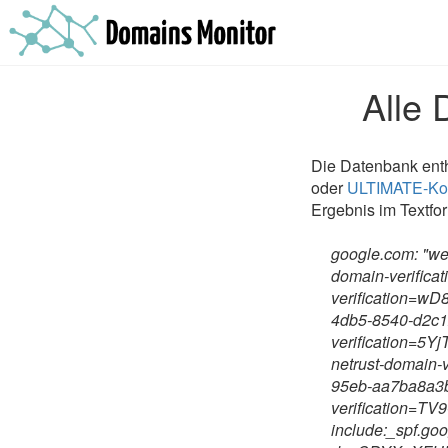
Alle 
Die Datenbank enth
oder
ULTIMATE-Ko
Ergebnis im Textfor
google.com: "w
domain-verifica
verification=
4db5-8540-d2c1
verification=
netrust-domain-
95eb-aa7ba8a3
verification=T
include:_spf.goo