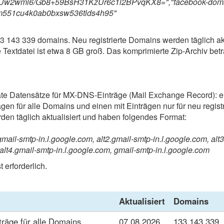
2wml6/Gb8+59BsH31KzUr6c1l2BPvqKX8=","facebook-doma
2rm551cu4k0ab0bxsw536tlds4h95"
33 143 339 domains. Neu registrierte Domains werden täglich akt
Textdatei ist etwa 8 GB groß. Das komprimierte Zip-Archiv betr
ate Datensätze für MX-DNS-Einträge (Mail Exchange Record): ei
en für alle Domains und einen mit Einträgen nur für neu regist
en täglich aktualisiert und haben folgendes Format:
gmail-smtp-in.l.google.com, alt2.gmail-smtp-in.l.google.com, alt
 alt4.gmail-smtp-in.l.google.com, gmail-smtp-in.l.google.com
t erforderlich.
Aktualisiert
Domains
räge für alle Domains
07.08.2026
133 143 339