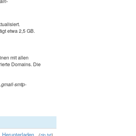
in-
ualisiert.
ägt etwa 2,5 GB.
nen mit allen
rierte Domains. Die
3.gmail-smtp-
Herunterladen
(
zip
txt
)