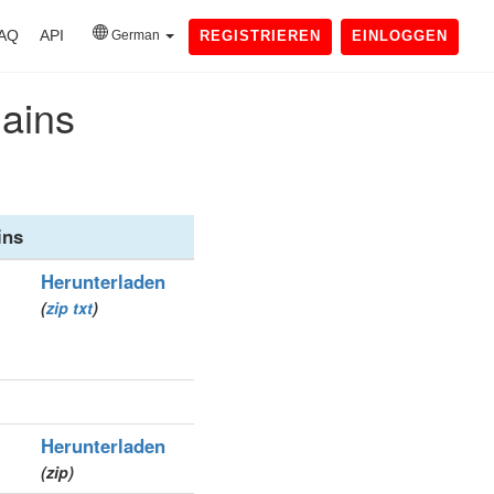
AQ
API
German
REGISTRIEREN
EINLOGGEN
mains
ins
Herunterladen
(
zip
txt
)
Herunterladen
(zip)