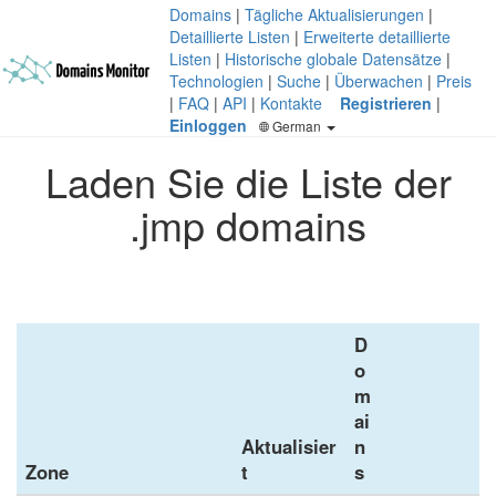
Domains
|
Tägliche Aktualisierungen
|
Detaillierte Listen
|
Erweiterte detaillierte
Listen
|
Historische globale Datensätze
|
Technologien
|
Suche
|
Überwachen
|
Preis
|
FAQ
|
API
|
Kontakte
Registrieren
|
Einloggen
German
Laden Sie die Liste der
.jmp domains
D
o
m
ai
Aktualisier
n
Zone
t
s