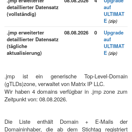
.jmp erweiterter
08.08.2026
4
Upgrade
detaillierter Datensatz
auf
(vollständig)
ULTIMAT
E
(zip)
.jmp erweiterter
08.08.2026
0
Upgrade
detaillierter Datensatz
auf
(tägliche
ULTIMAT
aktualisierung)
E
(zip)
.jmp ist ein generische Top-Level-Domain
(gTLDs)zone, verwaltet von Matrix IP LLC.
Wir haben 4 domains verfügbar in .jmp zone zum
Zeitpunkt von: 08.08.2026.
Die Liste enthält Domain + E-Mails der
Domaininhaber, die ab dem Stichtag registriert