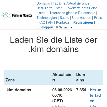
Domains
|
Tägliche Aktualisierungen
|
Detaillierte Listen
|
Erweiterte detaillierte
Listen
|
Historische globale Datensätze
|
Technologien
|
Suche
|
Überwachen
|
Preis
|
FAQ
|
API
|
Kontakte
Registrieren
|
Einloggen
German
Laden Sie die Liste der
.kim domains
Aktualisie
Dom
Zone
rt
ains
.kim domains
06.08.2026
7 854
Herun
00:10
terlad
(CET)
en
nächste
(
zip