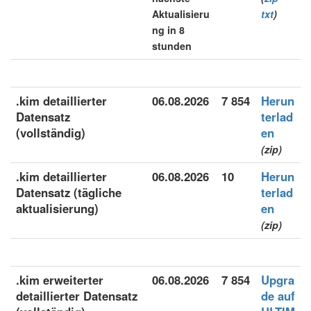
Aktualisieru
txt
)
ng in 8
stunden
.kim detaillierter
06.08.2026
7 854
Herun
Datensatz
terlad
(vollständig)
en
(zip)
.kim detaillierter
06.08.2026
10
Herun
Datensatz (tägliche
terlad
aktualisierung)
en
(zip)
.kim erweiterter
06.08.2026
7 854
Upgra
detaillierter Datensatz
de auf