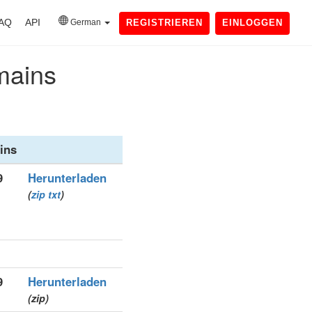
AQ
API
German
REGISTRIEREN
EINLOGGEN
omains
ins
9
Herunterladen
(
zip
txt
)
9
Herunterladen
(zip)