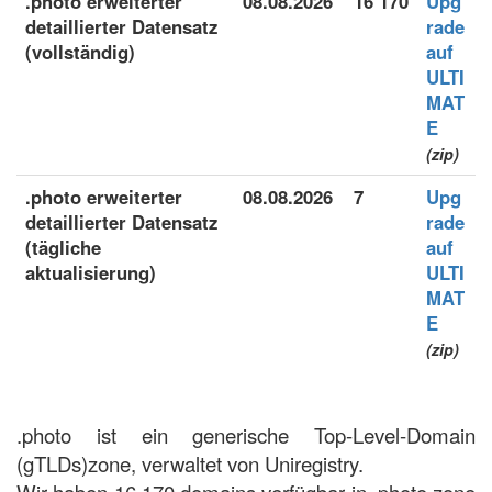
.photo erweiterter
08.08.2026
16 170
Upg
detaillierter Datensatz
rade
(vollständig)
auf
ULTI
MAT
E
(zip)
.photo erweiterter
08.08.2026
7
Upg
detaillierter Datensatz
rade
(tägliche
auf
aktualisierung)
ULTI
MAT
E
(zip)
.photo ist ein generische Top-Level-Domain
(gTLDs)zone, verwaltet von Uniregistry.