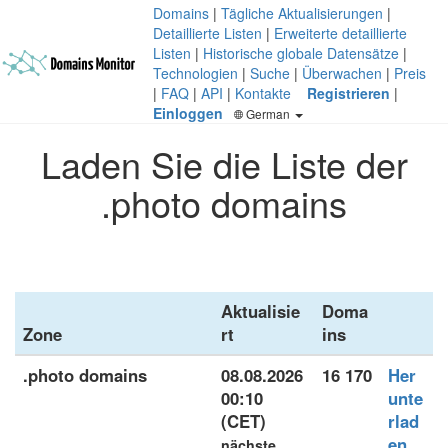
Domains
|
Tägliche Aktualisierungen
|
Detaillierte Listen
|
Erweiterte detaillierte
Listen
|
Historische globale Datensätze
|
Technologien
|
Suche
|
Überwachen
|
Preis
|
FAQ
|
API
|
Kontakte
Registrieren
|
Einloggen
German
Laden Sie die Liste der
.photo domains
Aktualisie
Doma
Zone
rt
ins
.photo domains
08.08.2026
16 170
Her
00:10
unte
(CET)
rlad
en
nächste