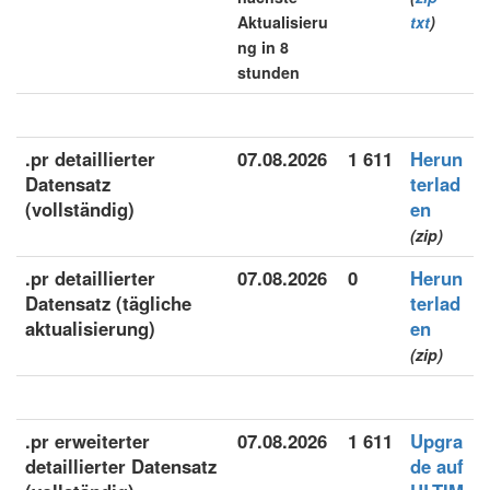
Aktualisieru
txt
)
ng in 8
stunden
.pr detaillierter
07.08.2026
1 611
Herun
Datensatz
terlad
(vollständig)
en
(zip)
.pr detaillierter
07.08.2026
0
Herun
Datensatz (tägliche
terlad
aktualisierung)
en
(zip)
.pr erweiterter
07.08.2026
1 611
Upgra
detaillierter Datensatz
de auf