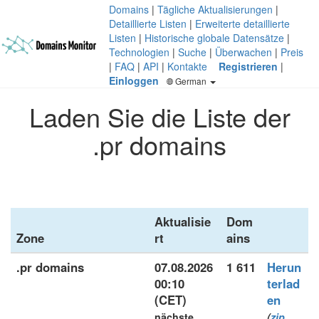
Domains
|
Tägliche Aktualisierungen
|
Detaillierte Listen
|
Erweiterte detaillierte
Listen
|
Historische globale Datensätze
|
Technologien
|
Suche
|
Überwachen
|
Preis
|
FAQ
|
API
|
Kontakte
Registrieren
|
Einloggen
German
Laden Sie die Liste der
.pr domains
Aktualisie
Dom
Zone
rt
ains
.pr domains
07.08.2026
1 611
Herun
00:10
terlad
(CET)
en
nächste
(
zip